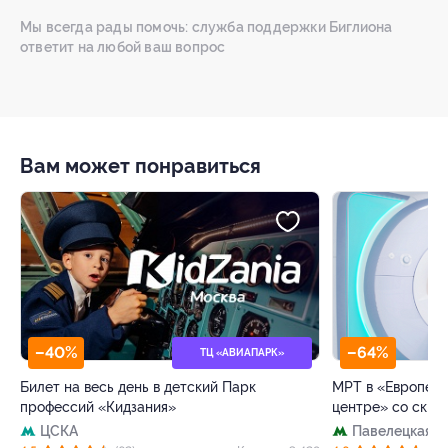
Мы всегда рады помочь: служба поддержки Биглиона
ответит на любой ваш вопрос
Вам может понравиться
–40%
–64%
ТЦ «АВИАПАРК»
Билет на весь день в детский Парк
МРТ в «Европейс
профессий «Кидзания»
центре» со скид
ЦСКА
Павелецкая
+