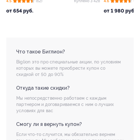
88
4.5
(62)
Куплено 3 428
4.6
(73)
от 654 руб.
от 1 980 руб.
Что такое Биглион?
Biglion это про специальные акции, по условиям
которых вы можете приобрести купон со
скидкой от 50 до 90%
Откуда такие скидки?
Мы непосредственно работаем с каждым
партнером и договариваемся с ним о лучших
условиях для вас
Смогу ли я вернуть купон?
Если что-то случится, мы обязательно вернем