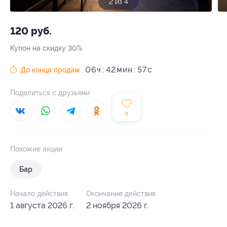
2 из 4
120 руб.
Купон на скидку 30%
06
ч
42
57
c
До конца продаж
Поделиться с друзьями
0
Похожие акции
Бар
Начало действия
Окончание действия
1 августа 2026 г.
2 ноября 2026 г.