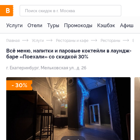
Услуги
Отели
Туры
Промокоды
Кэшбэк
Афиша 
Главная
Услуги
Рестораны и кафе
Рестораны
Бар
Всё меню, напитки и паровые коктейли в лаундж-
баре «Поехали» со скидкой 30%
г. Екатеринбург, Мельковская ул., д. 2б
- 30%