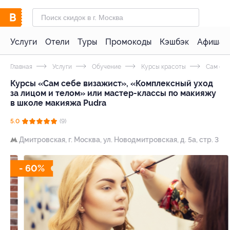
Услуги
Отели
Туры
Промокоды
Кэшбэк
Афиша 
Главная
Услуги
Обучение
Курсы красоты
Сам себ
Курсы «Сам себе визажист», «Комплексный уход
за лицом и телом» или мастер-классы по макияжу
в школе макияжа Pudra
5.0
(9)
Дмитровская,
г. Москва, ул. Новодмитровская, д. 5а, стр. 3
- 60%