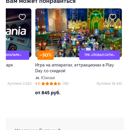
Вам может понравиться
–50%
–45%
ТРК «ГЛОБАЛ СИТИ»
Игра на аппаратах, аттракционах в Play
Лазерная коррек
Day со скидкой
Цветной буль
Южная
5.0
(3)
22
4.5
(38)
Куплено 18 445
66 
120 000 руб.
от 845 руб.