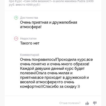
про Курс «Сам себе визажист» в школе макияжа Pudra (2499
руб. вместо 4999 руб.)
Достоинства
Очень приятная и дружелюбная
атмосфера!
Недостатки
Такого нет
Комментарий
Очень понравилось!Проходила курс,все
очень понятно и очень много образов!
Каждой девушке данный курс будет
полезен)Ольга очень милая и
приятная,все проходит в дружеской и
веселой атмосфере,что очень
комфортно))Спасибо за скидку ))
Отзыв полезен?