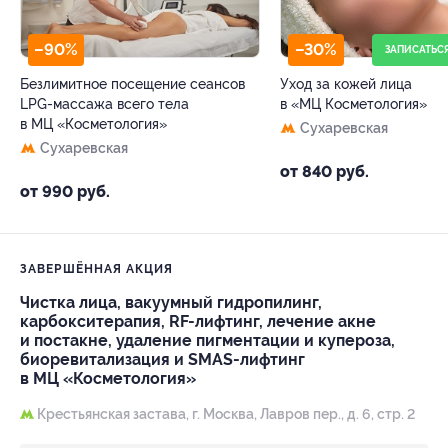
–90%
–30%
ЗАПИСАТЬС
Безлимитное посещение сеансов
Уход за кожей лица
LPG-массажа всего тела
в «МЦ Косметология»
в МЦ «Косметология»
Сухаревская
Сухаревская
от 840 руб.
от 990 руб.
ЗАВЕРШЁННАЯ АКЦИЯ
Чистка лица, вакуумный гидропилинг,
карбокситерапия, RF-лифтинг, лечение акне
и постакне, удаление пигментации и купероза,
биоревитализация и SMAS-лифтинг
в МЦ «Косметология»
Крестьянская застава,
г. Москва, Лавров пер., д. 6, стр. 2