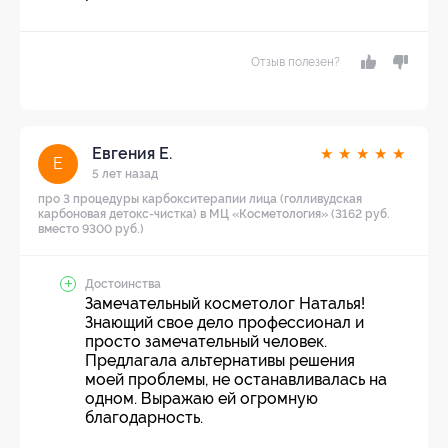
Отзыв полезен?
Евгения Е.
★
★
★
★
★
Е
5 лет назад
про 3 процедуры карбокситерапии лица (голливудская
карбоновая детокс-чистка) в МЦ «Косметология» (3162 руб.
вместо 9300 руб.)
Достоинства
Замечательный косметолог Наталья!
Знающий свое дело профессионал и
просто замечательный человек.
Предлагала альтернативы решения
моей проблемы, не останавливалась на
одном. Выражаю ей огромную
благодарность.