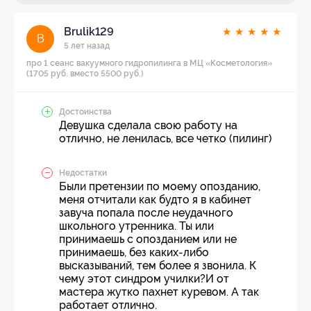
Brulik129
★
★
★
★
★
B
5 лет назад
про 1 сеанс вакуумного гидропилинга в МЦ «Косметология»
(1705 руб. вместо 5500 руб.)
Достоинства
Девушка сделала свою работу на
отлично, не ленилась, все четко (пилинг)
Недостатки
Были претензии по моему опозданию,
меня отчитали как будто я в кабинет
завуча попала после неудачного
школьного утренника. Ты или
принимаешь с опозданием или не
принимаешь, без каких-либо
высказываний, тем более я звонила. К
чему этот синдром училки?И от
мастера жутко пахнет куревом. А так
работает отлично.