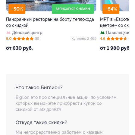
–50%
–64%
ЗАПИСАТЬСЯ ОНЛАЙН
Панорамный ресторан на борту теплохода
МРТ в «Европейс
со скидкой
центре» со скид
Деловой центр
Павелецкая
+
89
5.0
(8)
Куплено 2 469
4.6
(72)
от 630 руб.
от 1 980 руб.
Что такое Биглион?
Biglion это про специальные акции, по условиям
которых вы можете приобрести купон со
скидкой от 50 до 90%
Откуда такие скидки?
Мы непосредственно работаем с каждым