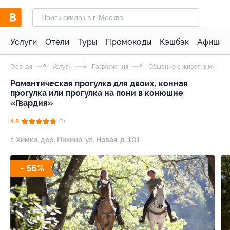
Услуги
Отели
Туры
Промокоды
Кэшбэк
Афиша 
Главная
Услуги
Развлечения
Общение с животными
Романтическая прогулка для двоих, конная
прогулка или прогулка на пони в конюшне
«Гвардия»
4.8
(1)
г. Химки, дер. Пикино, ул. Новая, д. 101
- 56%