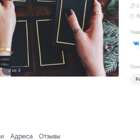
2
В
Поде
Похо
2 из 3
Р
.
ии
Адреса
Отзывы