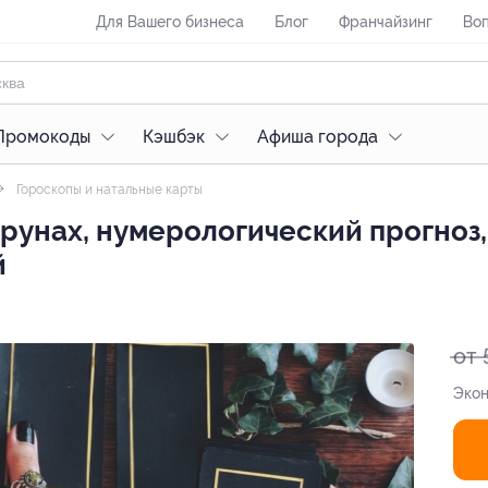
Для Вашего бизнеса
Блог
Франчайзинг
Воп
Промокоды
Кэшбэк
Афиша города
Гороскопы и натальные карты
 рунах, нумерологический прогноз,
й
от 
Экон