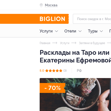
Москва
Услуги
Отели
Туры
Главная
Услуги
Загляни в будущее
Расклады на Таро или
Екатерины Ефремово
РФ
5.0
(3)
- 70%