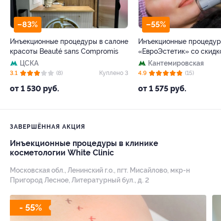
–83%
–55%
Инъекционные процедуры в салоне
Инъекционные процедур
красоты Beauté sans Compromis
«ЕвроЭстетик» со скидк
ЦСКА
Кантемировская
3.1
(8)
Куплено 3
4.9
(15)
от 1 530 руб.
от 1 575 руб.
ЗАВЕРШЁННАЯ АКЦИЯ
Инъекционные процедуры в клинике
косметологии White Clinic
Московская обл., Ленинский г.о., пгт. Мисайлово, мкр-н
Пригород Лесное, Литературный бул., д. 2
- 55%