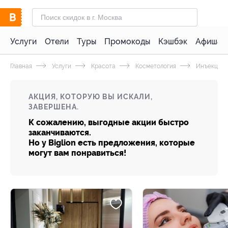
Услуги
Отели
Туры
Промокоды
Кэшбэк
Афиша 
Главная
Услуги
Красота
Косметология
Инъекцион
АКЦИЯ, КОТОРУЮ ВЫ ИСКАЛИ,
ЗАВЕРШЕНА.
К сожалению, выгодные акции быстро
заканчиваются.
Но у Biglion есть предложения, которые
могут вам понравиться!