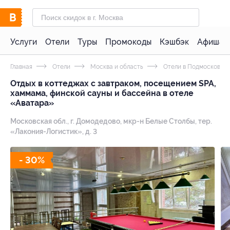
Услуги
Отели
Туры
Промокоды
Кэшбэк
Афиша 
Главная
Отели
Москва и область
Отели в Подмосковье 
Отдых в коттеджах с завтраком, посещением SPA,
хаммама, финской сауны и бассейна в отеле
«Аватара»
Московская обл., г. Домодедово, мкр-н Белые Столбы, тер.
«Лакония-Логистик», д. 3
- 30%