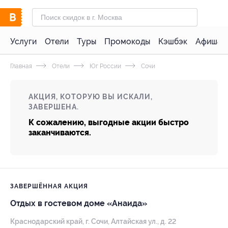
Услуги
Отели
Туры
Промокоды
Кэшбэк
Афиша 
Главная
Отели
Юг России
Сочи
АКЦИЯ, КОТОРУЮ ВЫ ИСКАЛИ,
ЗАВЕРШЕНА.
К сожалению, выгодные акции быстро
заканчиваются.
ЗАВЕРШЁННАЯ АКЦИЯ
Отдых в гостевом доме «Анаида»
Краснодарский край, г. Сочи, Алтайская ул., д. 22