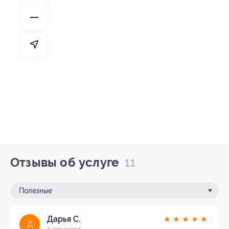
Отзывы об услуге
11
Полезные
Дарья С.
★
★
★
★
★
Д