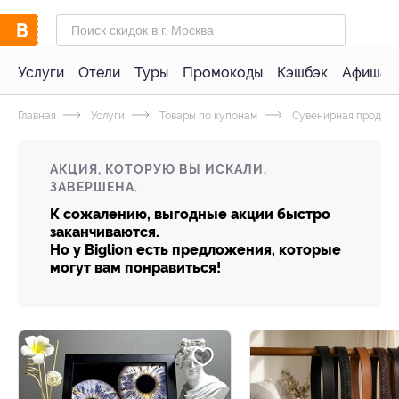
Услуги
Отели
Туры
Промокоды
Кэшбэк
Афиша 
Главная
Услуги
Товары по купонам
Сувенирная продукц
АКЦИЯ, КОТОРУЮ ВЫ ИСКАЛИ,
ЗАВЕРШЕНА.
К сожалению, выгодные акции быстро
заканчиваются.
Но у Biglion есть предложения, которые
могут вам понравиться!