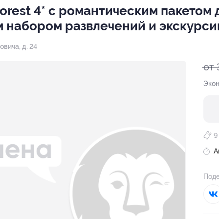
rest 4* с романтическим пакетом 
м набором развлечений и экскурси
овича, д. 24
от 
Экон
9
А
Поде