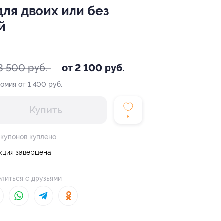
для двоих или без
й
3 500 руб.
от 2 100 руб.
омия от 1 400 руб.
Купить
8
 купонов куплено
кция завершена
литься с друзьями