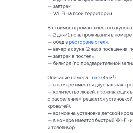
— завтрак,
— Wi-Fi на всей территории.
В стоимость романтического купона 
— 2 дня/1 ночь проживания в номере 
— обед в
ресторане отеля
,
— вечер в сауне (2 часа посещения, 
— завтрак в постель,
— бильярд (по предварительной запис
Описание номера
Luxe
(45 м²):
— в номере имеется двуспальная кро
— количество людей, проживающих в н
с расселением решается установкой
кроватей),
— возможна установка детской крова
— в номере имеется быстрый Wi-Fi-ин
и телевизор.