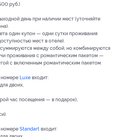
500 руб.)
ыходной день при наличии мест (уточняйте
на).
ета один купон — одни сутки проживания
оступностью мест в отеле).
 суммируются между собой, но комбинируются
ночи проживания с романтическим пакетом —
угой с включенным романтическим пакетом.
в номере
Luxe
входит:
для двоих,
орой час посещения — в подарок),
и).
в номере
Standart
входит:
для двоих,