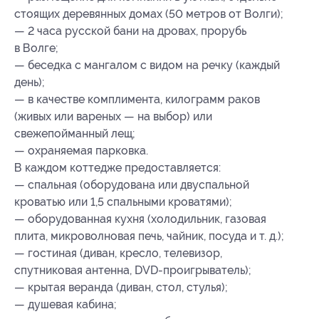
стоящих деревянных домах (50 метров от Волги);
— 2 часа русской бани на дровах, прорубь
в Волге;
— беседка с мангалом с видом на речку (каждый
день);
— в качестве комплимента, килограмм раков
(живых или вареных — на выбор) или
свежепойманный лещ;
— охраняемая парковка.
В каждом коттедже предоставляется:
— спальная (оборудована или двуспальной
кроватью или 1,5 спальными кроватями);
— оборудованная кухня (холодильник, газовая
плита, микроволновая печь, чайник, посуда и т. д.);
— гостиная (диван, кресло, телевизор,
спутниковая антенна, DVD-проигрыватель);
— крытая веранда (диван, стол, стулья);
— душевая кабина;