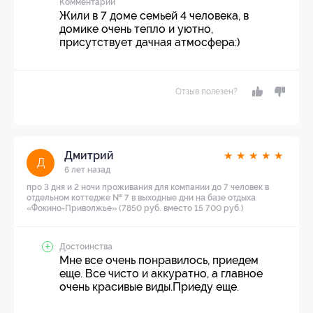
Комментарий
Жили в 7 доме семьей 4 человека, в
домике очень тепло и уютно,
присутствует дачная атмосфера:)
Отзыв полезен?
Дмитрий
★
★
★
★
★
Д
6 лет назад
про 3 дня и 2 ночи проживания для компании до 7 человек в
отдельном коттедже № 7 в выходные дни на базе отдыха
«Фокино-Приволжье» (7850 руб. вместо 15 700 руб.)
Достоинства
Мне все очень понравилось, приедем
еще. Все чисто и аккуратно, а главное
очень красивые виды.Приеду еще.