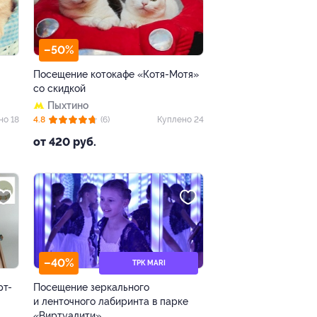
–50%
Посещение котокафе «Котя-Мотя»
со скидкой
Пыхтино
но 18
4.8
(6)
Куплено 24
от 420 руб.
–40%
ТРК MARI
рт-
Посещение зеркального
и ленточного лабиринта в парке
«Виртуалити»