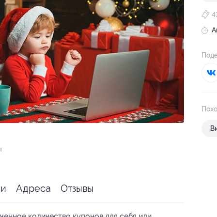
4
А
Поде
Похо
В
я
ии
Адреса
Отзывы
ченное количество купонов для себя или