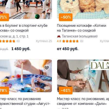
71%
–50%
а в боулинг в спортинг-клубе
Посещение котокафе «Котики
сква» со скидкой
на Таганке» со скидкой
кое ш, д. 1, стр. 1
Таганская (кольцевая)
(6)
Куплено 25
4.8
(6)
Купле
1 450 руб.
от 450 руб.
0 руб.
78%
–61%
тер-класс по рисованию
Мастер-класс по рисованию, а
удожественной студии «Август-
свидание от компании «Дали»
»