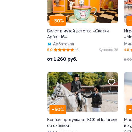
–30%
–
Билет в музей детства «Сказки
Игр
Арбат 16»
«Мо
Арбатская
Минс
5.0
(6)
Куплено 38
4.8
от 1 260 руб.
5 00
–50%
–
Конная прогулка от КСК «Пелагея»
Мас
со скидкой
в х
Арт