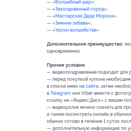
— «
Волшебный шар
»;
— «
Заколдованный город
»;
— «
Мастерская Деда Мороза
»;
— «
Зимние забавы
»;
— «
Уроки волшебства
».
Дополнительное преимущество:
мож
одновременно.
Прочие условия:
— видеопоздравление подходит для 
— перед покупкой купона необходимо
в списке имен на
сайте
, затем необх
в
Telegram
или Viber вместе с фотогр
ссылку на «Яндекс.Диск» с вашим по
— видеоролик можно скачать для пр
а также посмотреть онлайн в обычно
обычно готово в течение 1 суток посл
— дополнительную информацию по ус