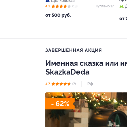
Щёлковская
4.3
(13)
Куплено 17
от 500 руб.
от 
ЗАВЕРШЁННАЯ АКЦИЯ
Именная сказка или и
SkazkaDeda
РФ
4.7
(7)
- 62%