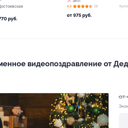
ЗИЛ
Достоевская
4.5
(3)
Купл
от 975 руб.
770 руб.
менное видеопоздравление от Дед
от 
Экон