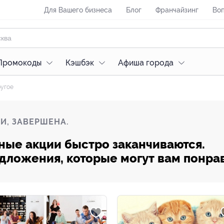
Для Вашего бизнеса
Блог
Франчайзинг
Воп
Промокоды
Кэшбэк
Афиша города
угое
И, ЗАВЕРШЕНА.
ные акции быстро заканчиваются.
редложения, которые могут вам понра