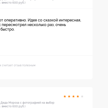
 вместо 600 руб.)
т оперативно. Идея со сказкой интересная,
к пересмотрел несколько раз, очень
 быстро.
ек считает отзыв полезным
★
★
★
★
★
т Деда Мороза с фотографией на выбор
 вместо 600 руб.)