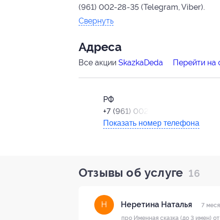
(961) 002-28-35 (Telegram, Viber).
Свернуть
Адресa
Все акции
SkazkaDeda
Перейти на 
РФ
+7 (961) 002-28-35
Показать номер телефона
Отзывы об услуге
16
Неретина Наталья
Н
7 меся
про Именная сказка (до 3 имен) о