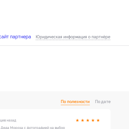
сайт партнера
Юридическая информация о партнёре
По полезности
По дате
★
★
★
★
★
цев назад
т Деда Мороза с фотографией на выбор