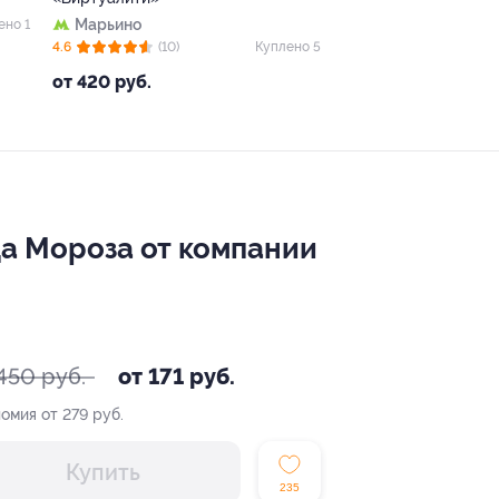
Марьино
ено 1
4.6
(10)
Куплено 5
от 420 руб.
а Мороза от компании
450 руб.
от 171 руб.
омия от 279 руб.
Купить
235