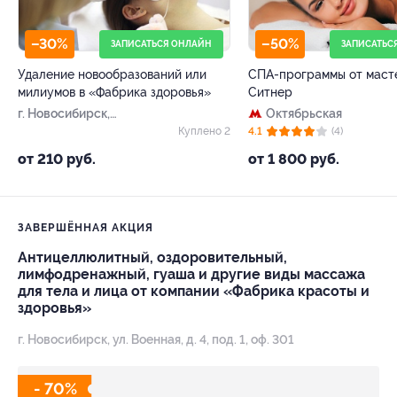
–30%
–50%
ЗАПИСАТЬСЯ ОНЛАЙН
ЗАПИСАТЬС
Удаление новообразований или
СПА-программы от маст
милиумов в «Фабрика здоровья»
Ситнер
г. Новосибирск,
Октябрьская
Орджоникидзе ул, д. 38
Куплено 2
4.1
(4)
от 210 руб.
от 1 800 руб.
ЗАВЕРШЁННАЯ АКЦИЯ
Антицеллюлитный, оздоровительный,
лимфодренажный, гуаша и другие виды массажа
для тела и лица от компании «Фабрика красоты и
здоровья»
г. Новосибирск, ул. Военная, д. 4, под. 1, оф. 301
- 70%