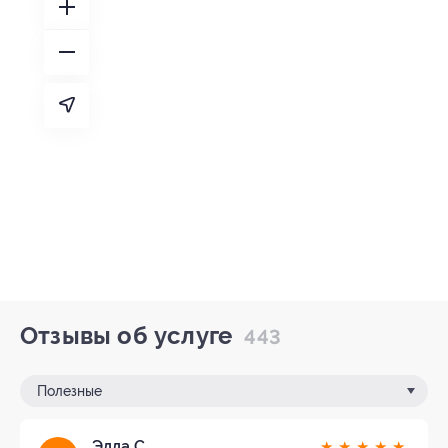
Отзывы об услуге
443
Полезные
Элла С.
★
★
★
★
★