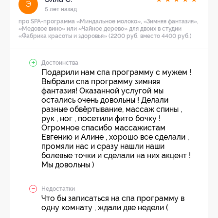
Э
5 лет назад
про SPA-программа «Миндальное молоко», «Зимняя фантазия»,
«Медовое вино» или «Чайное дерево» для двоих в студии
«Фабрика красоты и здоровья» (2200 руб. вместо 4400 руб.)
Достоинства
Подарили нам спа программу с мужем !
Выбрали спа программу зимняя
фантазия! Оказанной услугой мы
остались очень довольны ! Делали
разные обвёртывание, массаж спины ,
рук , ног , посетили фито бочку !
Огромное спасибо массажистам
Евгению и Алине , хорошо все сделали ,
промяли нас и сразу нашли наши
болевые точки и сделали на них акцент !
Мы довольны )
Недостатки
Что бы записаться на спа программу в
одну комнату , ждали две недели (