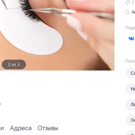
2
А
Поде
Похо
3 из 3
С
Н
я
Л
О
ии
Адреса
Отзывы