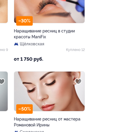
–30%
Наращивание ресниц в студии
красоты ManiFix
Щёлковская
ено 9
Куплено 12
от 1 750 руб.
–50%
Наращивание ресниц от мастера
Романовой Ирины