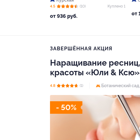
Курская
4.5
(10)
Куплено 1
от 
от 936 руб.
ЗАВЕРШЁННАЯ АКЦИЯ
Наращивание ресниц,
красоты «Юли & Ксю»
Ботанический сад
4.8
(1)
- 50%