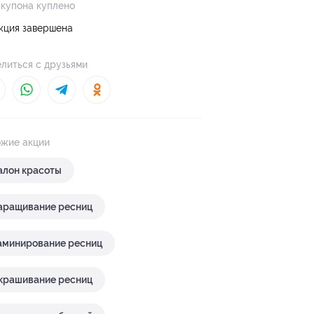
 купона куплено
кция завершена
литься с друзьями
жие акции
алон красоты
аращивание ресниц
аминирование ресниц
крашивание ресниц