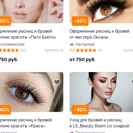
50%
–50%
рмление ресниц и бровей
Оформление ресниц и бровей
алоне красоты «Пати Бьюти»
от мастера Оксаны
Коломенская
Нагорная
(10)
Куплено 31
4.9
(4)
Купл
750 руб.
от 750 руб.
40%
–50%
рмление ресниц и бровей
Уход для бровей и ресниц
алоне красоты «Краса»
в LS_Beauty Room со скидкой