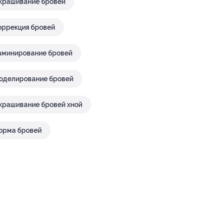
крашивание бровей
оррекция бровей
аминирование бровей
оделирование бровей
крашивание бровей хной
орма бровей