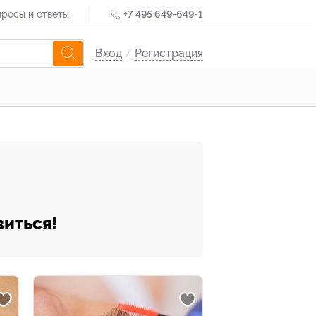
росы и ответы
+7 495 649-649-1
Вход
/
Регистрация
виться!