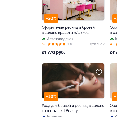
–30%
–
Оформление ресниц и бровей
Офо
в салоне красоты «Лакисс»
в с
Автозаводская
5.0
(13)
Куплено 2
4.8
от 770 руб.
от 
–52%
–
Уход для бровей и ресниц в салоне
Офо
красоты Leal Вeauty
в с