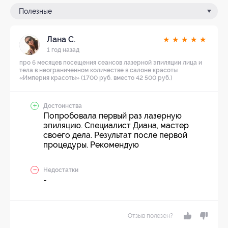
Полезные
Лана С.
★
★
★
★
★
1 год назад
про 6 месяцев посещения сеансов лазерной эпиляции лица и
тела в неограниченном количестве в салоне красоты
«Империя красоты» (1700 руб. вместо 42 500 руб.)
Достоинства
Попробовала первый раз лазерную
эпиляцию. Специалист Диана, мастер
своего дела. Результат после первой
процедуры. Рекомендую
Недостатки
-
Отзыв полезен?