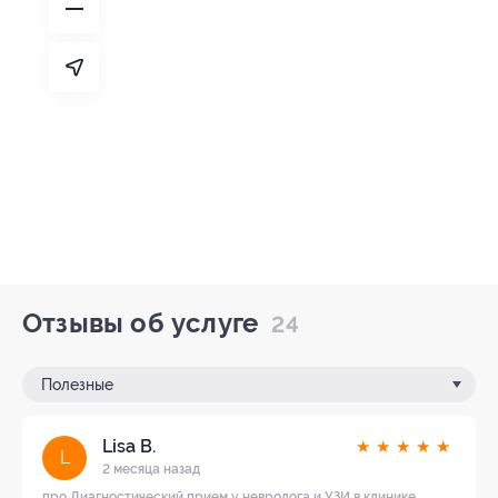
Отзывы об услуге
24
Полезные
Lisa B.
★
★
★
★
★
L
2 месяца назад
про Диагностический прием у невролога и УЗИ в клинике