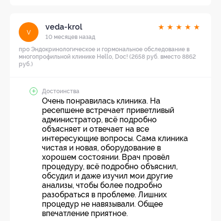
veda-krol
★
★
★
★
★
v
10 месяцев назад
про Эндокринологическое и гормональное обследование в
многопрофильной клинике Hello, Doc! (2658 руб. вместо 8862
руб.)
Достоинства
Очень понравилась клиника. На
ресепшене встречает приветливый
администратор, всё подробно
объясняет и отвечает на все
интересующие вопросы. Сама клиника
чистая и новая, оборудование в
хорошем состоянии. Врач провёл
процедуру, всё подробно объяснил,
обсудил и даже изучил мои другие
анализы, чтобы более подробно
разобраться в проблеме. Лишних
процедур не навязывали. Общее
впечатление приятное.