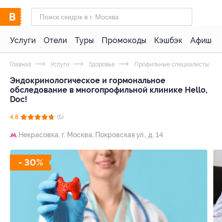
Услуги
Отели
Туры
Промокоды
Кэшбэк
Афиша 
Главная
Услуги
Здоровье
Профильные специалисты
Эндокринологическое и гормональное
обследование в многопрофильной клинике Hello,
Doc!
4.8
(5)
Некрасовка,
г. Москва, Покровская ул., д. 14
- 30%