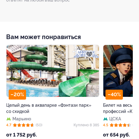
Вам может понравиться
–20%
–40%
Целый день в аквапарке «Фэнтази парк»
Билет на весь де
со скидкой
профессий «Кид
Марьино
ЦСКА
 5
4.7
(50)
Куплено 8 385
4.5
(63)
от 1 752 руб.
от 654 руб.