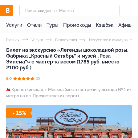
Услуги
Отели
Туры
Промокоды
Кэшбэк
Афиша 
Главная
Услуги
Развлечения
Искусство и культура
Билет на экскурсию «Легенды шоколадной розы.
Фабрика „Красный Октябрь“ и музей „Роза
Эйнема“» с мастер-классом (1785 руб. вместо
2100 руб.)
5.0
(2)
Кропоткинская,
г. Москва (место встречи: у выхода № 1 из
метро на пл. Пречистенских ворот)
- 15%