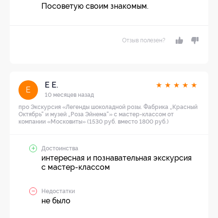
Посоветую своим знакомым.
Отзыв полезен?
Е Е.
★
★
★
★
★
Е
10 месяцев назад
про Экскурсия «Легенды шоколадной розы. Фабрика „Красный
Октябрь“ и музей „Роза Эйнема“» с мастер-классом от
компании «Московиты» (1530 руб. вместо 1800 руб.)
Достоинства
интересная и познавательная экскурсия
с мастер-классом
Недостатки
не было