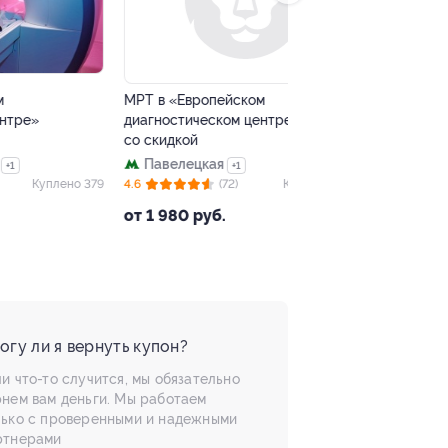
–64%
–50%
МРТ в «Европейском
Пироги от пекарни 
диагностическом центре»
осетинских пирогов
со скидкой
Таганская
Павелецкая
4.7
(71)
+1
о 379
4.6
(72)
Куплено 1 904
от 1 950 руб.
от 1 980 руб.
огу ли я вернуть купон?
и что-то случится, мы обязательно
рнем вам деньги. Мы работаем
лько с проверенными и надежными
ртнерами