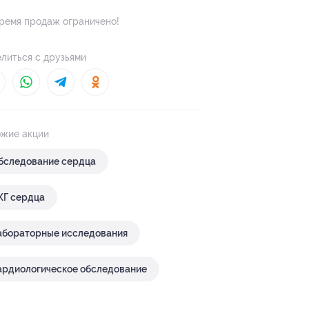
ремя продаж ограничено!
литься с друзьями
жие акции
бследование сердца
КГ сердца
абораторные исследования
ардиологическое обследование