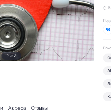
В
Поде
Похо
1 из 2
О
Э
Л
К
ии
Адреса
Отзывы