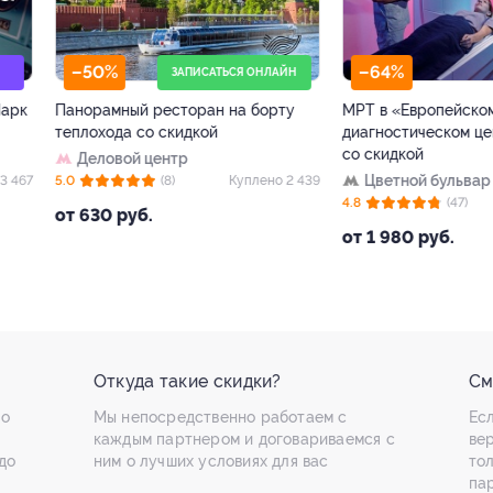
50%
–64%
ЗАПИСАТЬСЯ ОНЛАЙН
орамный ресторан на борту
МРТ в «Европейском
лохода со скидкой
диагностическом центре»
со скидкой
Деловой центр
Цветной бульвар
(8)
Куплено 2 439
+1
4.8
(47)
Куплен
630 руб.
от 1 980 руб.
Откуда такие скидки?
См
по
Мы непосредственно работаем с
Есл
каждым партнером и договариваемся с
ве
до
ним о лучших условиях для вас
то
па