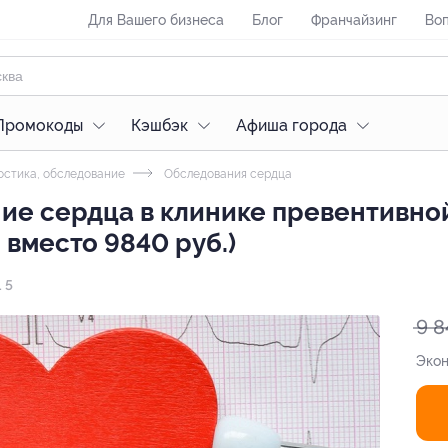
Для Вашего бизнеса
Блог
Франчайзинг
Воп
Промокоды
Кэшбэк
Афиша города
стика, обследование
Обследования сердца
ие сердца в клинике превентивн
 вместо 9840 руб.)
 5
9 8
Эко