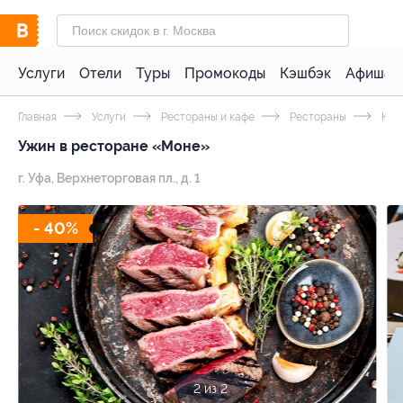
Услуги
Отели
Туры
Промокоды
Кэшбэк
Афиша 
Главная
Услуги
Рестораны и кафе
Рестораны
Кухн
Ужин в ресторане «Моне»
г. Уфа, Верхнеторговая пл., д. 1
- 40%
1 из 2