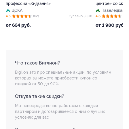
профессий «Кидзания»
центре» со скид
ЦСКА
Павелецкая
+
41
4.5
(62)
Куплено 3 378
4.6
(73)
от 654 руб.
от 1 980 руб.
Что такое Биглион?
Biglion это про специальные акции, по условиям
которых вы можете приобрести купон со
скидкой от 50 до 90%
Откуда такие скидки?
Мы непосредственно работаем с каждым
партнером и договариваемся с ним о лучших
условиях для вас