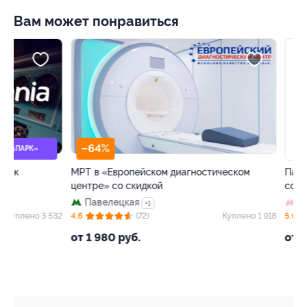
Вам может понравиться
–64%
–50%
МРТ в «Европейском диагностическом
Панорамный рест
центре» со скидкой
со скидкой
Павелецкая
Деловой цент
+1
32
4.6
(72)
Куплено 1 918
5.0
(8)
от 1 980 руб.
от 630 руб.