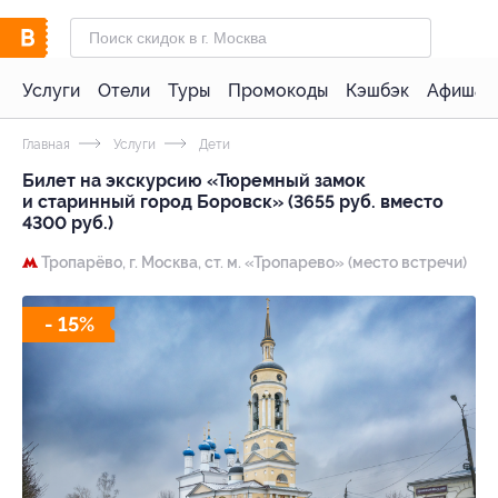
Услуги
Отели
Туры
Промокоды
Кэшбэк
Афиша 
Главная
Услуги
Дети
Билет на экскурсию «Тюремный замок
и старинный город Боровск» (3655 руб. вместо
4300 руб.)
Тропарёво,
г. Москва, ст. м. «Тропарево» (место встречи)
- 15%