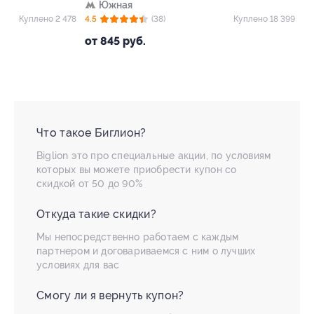
Южная
Павелецкая
+
78
4.5
(38)
Куплено 18 399
4.6
(72)
от 845 руб.
от 1 980 руб.
Что такое Биглион?
Biglion это про специальные акции, по условиям
которых вы можете приобрести купон со
скидкой от 50 до 90%
Откуда такие скидки?
Мы непосредственно работаем с каждым
партнером и договариваемся с ним о лучших
условиях для вас
Смогу ли я вернуть купон?