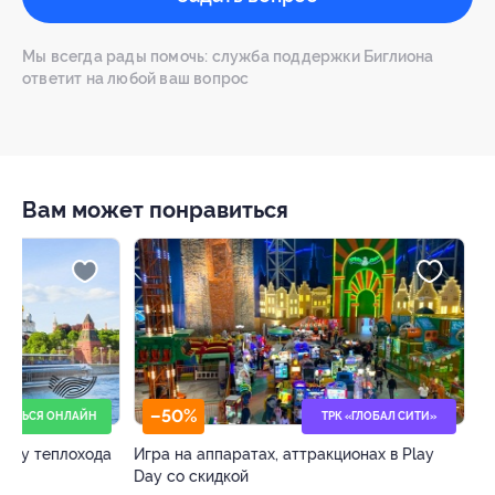
Мы всегда рады помочь: служба поддержки Биглиона
ответит на любой ваш вопрос
Вам может понравиться
–50%
–64%
ТРК «ГЛОБАЛ СИТИ»
Игра на аппаратах, аттракционах в Play
МРТ в «Европейс
Day со скидкой
центре» со скид