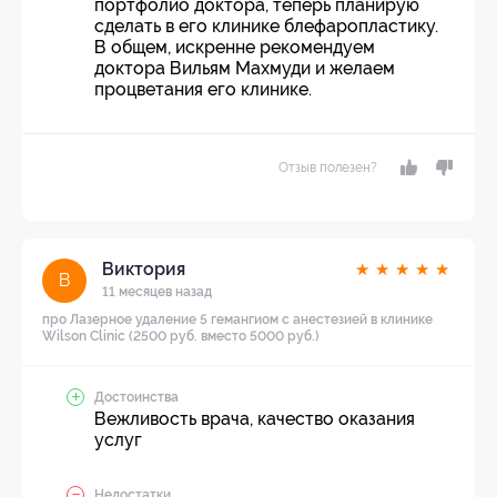
портфолио доктора, теперь планирую
сделать в его клинике блефаропластику.
В общем, искренне рекомендуем
доктора Вильям Махмуди и желаем
процветания его клинике.
Отзыв полезен?
Виктория
★
★
★
★
★
В
11 месяцев назад
про Лазерное удаление 5 гемангиом с анестезией в клинике
Wilson Clinic (2500 руб. вместо 5000 руб.)
Достоинства
Вежливость врача, качество оказания
услуг
Недостатки