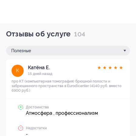
Отзывы об услуге
104
Полезные
Катёна Е.
★
★
★
★
★
К
15 дней назад
про КТ (компьютерная томография) брюшной полости и
забрюшинного пространства в Eurodicenter (4140 руб. вместо
6900 руб.)
Достоинства
Атмосфера , профессионализм
Недостатки
-