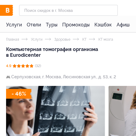
Услуги
Отели
Туры
Промокоды
Кэшбэк
Афиша 
Главная
Услуги
Здоровье
КТ
КТ мозга
Компьютерная томография организма
в Eurodicenter
4.9
(32)
Серпуховская,
г. Москва, Люсиновская ул., д. 53, к. 2
- 46%