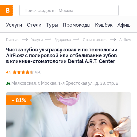
Услуги
Отели
Туры
Промокоды
Кэшбэк
Афиша 
Главная
Услуги
Здоровье
Стоматология
Airflow
Чистка зубов ультразвуковая и по технологии
AirFlow с полировкой или отбеливание зубов
в клинике-стоматологии Dental A.R.T. Center
4.5
(24)
Маяковская,
г. Москва, 1-я Брестская ул., д. 33, стр. 2
- 81%