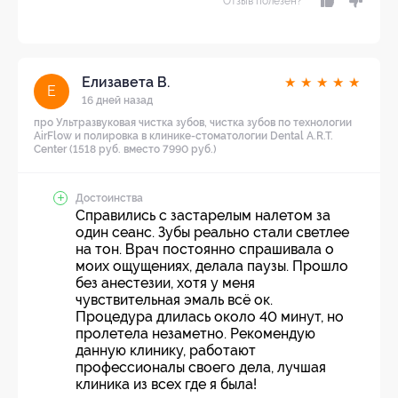
Отзыв полезен?
Елизавета В.
★
★
★
★
★
Е
16 дней назад
про Ультразвуковая чистка зубов, чистка зубов по технологии
AirFlow и полировка в клинике-стоматологии Dental A.R.T.
Center (1518 руб. вместо 7990 руб.)
Достоинства
Справились с застарелым налетом за
один сеанс. Зубы реально стали светлее
на тон. Врач постоянно спрашивала о
моих ощущениях, делала паузы. Прошло
без анестезии, хотя у меня
чувствительная эмаль всё ок.
Процедура длилась около 40 минут, но
пролетела незаметно. Рекомендую
данную клинику, работают
профессионалы своего дела, лучшая
клиника из всех где я была!