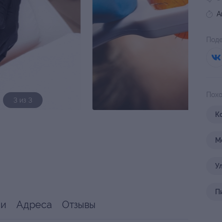
А
Поде
Похо
3 из 3
К
М
У
П
ии
Адреса
Отзывы