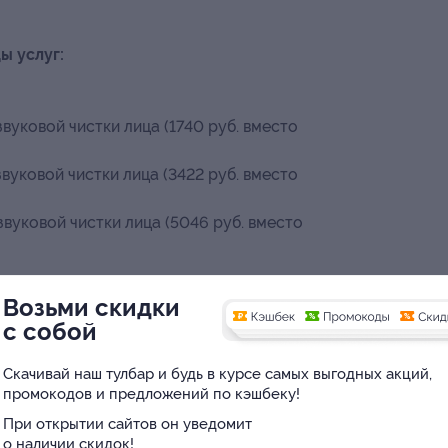
ы услуг:
вуковой чистки лица (1740 руб. вместо
вуковой чистки лица (3422 руб. вместо
вуковой чистки лица (5046 руб. вместо
Возьми скидки
еской чистки лица (1740 руб. вместо 2900 руб.)
с собой
еской чистки лица (3422 руб. вместо 5800 руб.)
еской чистки лица (5046 руб. вместо 8700 руб.)
Скачивай наш тулбар и будь в курсе самых выгодных акций,
промокодов и предложений по кэшбеку!
При открытии сайтов он уведомит
ированной чистки лица (1740 руб. вместо
о наличии скидок!