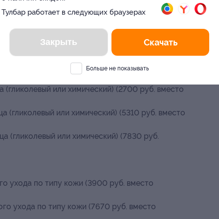
Тулбар работает в следующих браузерах
ированной чистки лица (3422 руб. вместо
Закрыть
Скачать
ированной чистки лица (5046 руб. вместо
Больше не показывать
еский):
а (гликолевый или химический) (2700 руб. вместо
ца (гликолевый или химический) (5310 руб. вместо
ца (гликолевый или химический) (7830 руб.
го ухода по типу кожи (3900 руб. вместо
го ухода по типу кожи (7670 руб. вместо