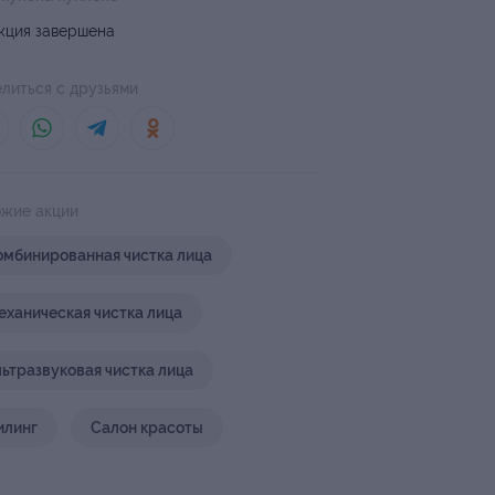
кция завершена
литься с друзьями
жие акции
омбинированная чистка лица
еханическая чистка лица
льтразвуковая чистка лица
илинг
Салон красоты