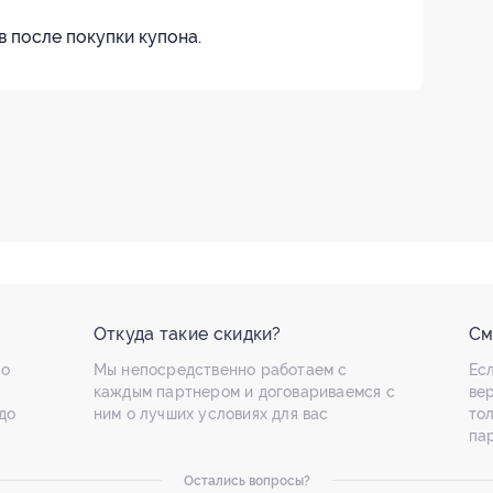
в после покупки купона.
Откуда такие скидки?
См
по
Мы непосредственно работаем с
Есл
каждым партнером и договариваемся с
ве
до
ним о лучших условиях для вас
то
па
Остались вопросы?