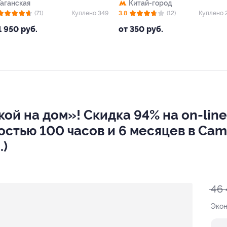
Таганская
Китай-город
(71)
Куплено 349
3.8
(12)
Куплено 
1 950 руб.
от 350 руб.
ой на дом»! Скидка 94% на on-line
тью 100 часов и 6 месяцев в Cambr
.)
46 
Эко