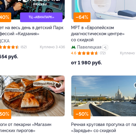
40%
–64%
ТЦ «АВИАПАРК»
ет на весь день в детский Парк
МРТ в «Европейском
фессий «Кидзания»
диагностическом центре»
со скидкой
ЦСКА
Павелецкая
(62)
Куплено 3 436
+1
4.6
(72)
Куплено 
654 руб.
от 1 980 руб.
50%
–50%
оги от пекарни «Магазин
Речная круговая прогулка от п
тинских пирогов»
«Зарядье» со скидкой