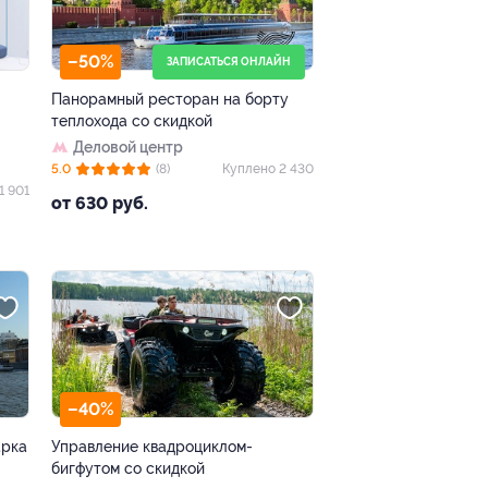
–50%
ЗАПИСАТЬСЯ ОНЛАЙН
Панорамный ресторан на борту
теплохода со скидкой
Деловой центр
5.0
(8)
Куплено 2 430
1 901
от 630 руб.
–40%
арка
Управление квадроциклом-
бигфутом со скидкой