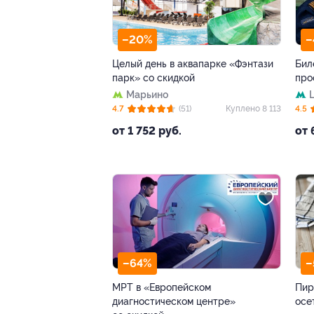
–20%
–
Целый день в аквапарке «Фэнтази
Бил
парк» со скидкой
про
Марьино
4.7
(51)
Куплено 8 113
4.5
от 1 752 руб.
от 
–64%
–
МРТ в «Европейском
Пир
диагностическом центре»
осе