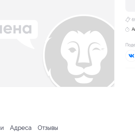
6
А
Поде
ии
Адреса
Отзывы