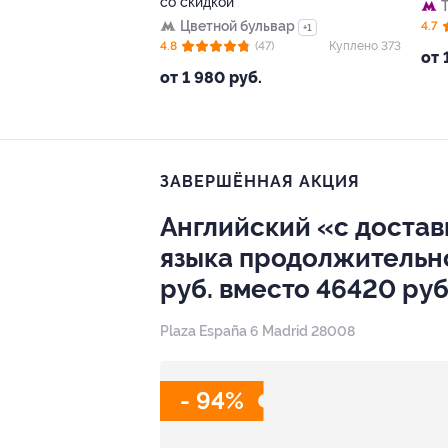
со скидкой
Цветной бульвар
4.7
+1
4.8
(47)
Куплено 373
от 
от 1 980 руб.
ЗАВЕРШЁННАЯ АКЦИЯ
Английский «с доставк
языка продолжительнос
руб. вместо 46420 руб
Plaza España 6 Madrid 28008
- 94%