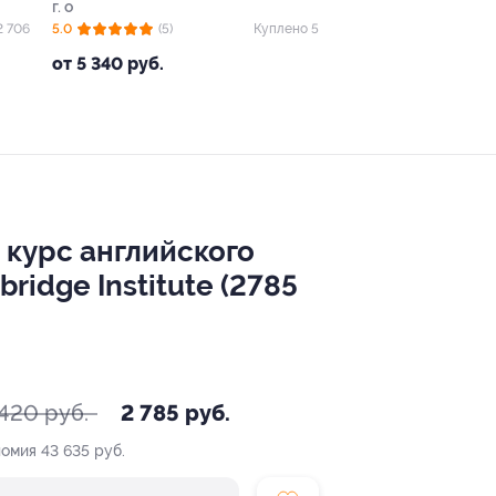
г. о
2 706
5.0
(5)
Куплено 5
от 5 340 руб.
 курс английского
idge Institute (2785
420 руб.
2 785 руб.
номия
43 635 руб.