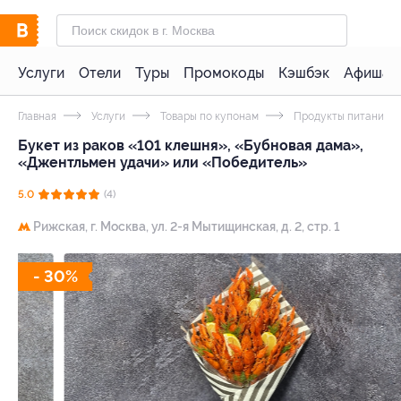
Услуги
Отели
Туры
Промокоды
Кэшбэк
Афиша 
Главная
Услуги
Товары по купонам
Продукты питания
Букет из раков «101 клешня», «Бубновая дама»,
«Джентльмен удачи» или «Победитель»
5.0
(4)
Рижская,
г. Москва, ул. 2-я Мытищинская, д. 2, стр. 1
- 30%