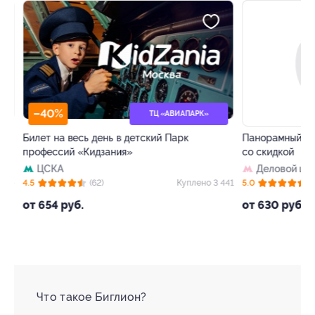
–40%
–50%
ТЦ «АВИАПАРК»
Билет на весь день в детский Парк
Панорамный рест
профессий «Кидзания»
со скидкой
ЦСКА
Деловой цент
 4
4.5
(62)
Куплено 3 441
5.0
(8)
от 654 руб.
от 630 руб.
Что такое Биглион?