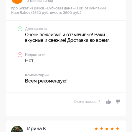
3 месяца назад
про Букет из раков «Бубновая дама» (1 кг) от компании
Kupi.Rakov (2520 руб. вместо 3600 руб.)
Достоинства
Очень вежливые и отзывчивые! Раки
вкусные и свежие! Доставка во время.
Недостатки
Нет
Комментарий
Всем рекомендую!
Отзыв полезен?
Ирина К.
★
★
★
★
★