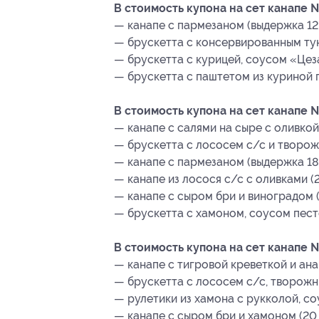
В стоимость купона на сет канапе №
— канапе с пармезаном (выдержка 12 м
— брускетта с консервированным тун
— брускетта с курицей, соусом «Цеза
— брускетта с паштетом из куриной пе
В стоимость купона на сет канапе №
— канапе с салями на сыре с оливкой (
— брускетта с лососем с/с и творожн
— канапе с пармезаном (выдержка 18 м
— канапе из лосося с/с с оливками (20
— канапе с сыром бри и виноградом (2
— брускетта с хамоном, соусом песто
В стоимость купона на сет канапе №
— канапе с тигровой креветкой и анан
— брускетта с лососем с/с, творожны
— рулетики из хамона с рукколой, соу
— канапе с сыром бри и хамоном (20 г