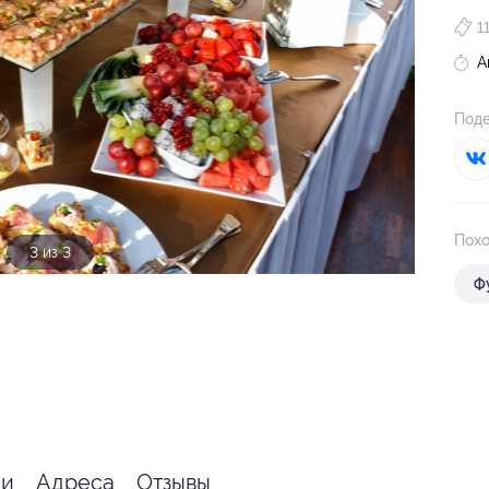
1
А
Поде
Похо
3 из 3
Ф
ии
Адреса
Отзывы