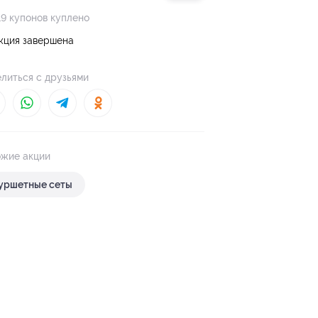
19 купонов куплено
кция завершена
литься с друзьями
жие акции
уршетные сеты