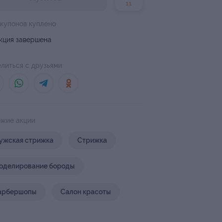
11
 купонов куплено
кция завершена
литься с друзьями
жие акции
ужская стрижка
Стрижка
оделирование бороды
арбершопы
Салон красоты