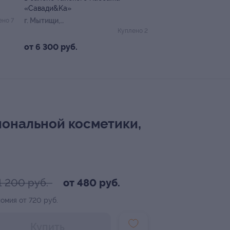
«Савади&Kа»
г. Мытищи,
ено 7
Новомытищинский пр-т, д.
Куплено 2
4а
от 6 300 руб.
иональной косметики,
1 200 руб.
от 480 руб.
омия от 720 руб.
Купить