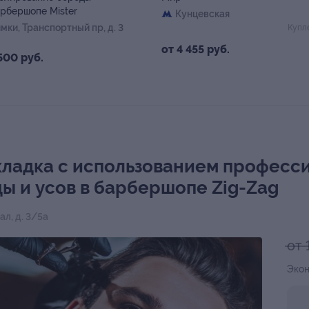
арбершопе Mister
Кунцевская
имки, Транспортный пр, д. 3
Купл
от 4 455 руб.
500 руб.
кладка с использованием професс
ы и усов в барбершопе Zig-Zag
ал, д. 3/5а
от 
Экон