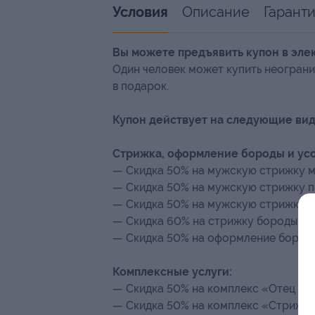
Описание
Гарант
Условия
Вы можете предъявить купон в эле
Один человек может купить неограни
в подарок.
Купон действует на следующие вид
Стрижка, оформление бороды и усо
— Скидка 50% на мужскую стрижку ма
— Скидка 50% на мужскую стрижку по
— Скидка 50% на мужскую стрижку н
— Скидка 60% на стрижку бороды и ус
— Скидка 50% на оформление бороды 
Комплексные услуги:
— Скидка 50% на комплекс «Отец + сы
— Скидка 50% на комплекс «Стрижка 