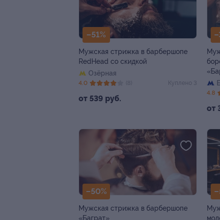
–51%
–
Мужская стрижка в барбершопе
Муж
RedHead со скидкой
бор
«Ба
Озёрная
4.0
(8)
Куплено 3
4.8
от 539 руб.
от 
–50%
–
Мужская стрижка в барбершопе
Муж
«Баграт»
мод