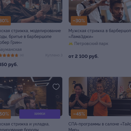
30%
–30%
ская стрижка, моделирование
Мужская стрижка в барбершо
оды, бритье в барбершопе
«Лама3джи»
рбер Грин»
Петровский парк
Бауманская
(4)
Куплено 3
от 2 100 руб.
350 руб.
50%
–45%
ХИМКИ
ская стрижка и укладка,
СПА-программы в салоне «Тай
елирование бороды
Мир»