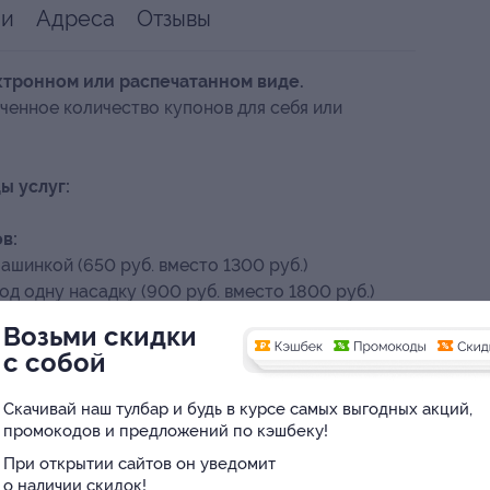
ии
Адреса
Отзывы
ктронном или распечатанном виде.
ченное количество купонов для себя или
ы услуг:
в:
шинкой (650 руб. вместо 1300 руб.)
д одну насадку (900 руб. вместо 1800 руб.)
ожницами (1000 руб. вместо 2000 руб.)
Возьми скидки
ов (480 руб. вместо 1200 руб.)
с собой
(650 руб. вместо 1300 руб.)
Скачивай наш тулбар и будь в курсе самых выгодных акций,
промокодов и предложений по кэшбеку!
н» (1500 руб. вместо 3000 руб.)
При открытии сайтов он уведомит
+ борода» (1300 руб. вместо 2600 руб.)
о наличии скидок!