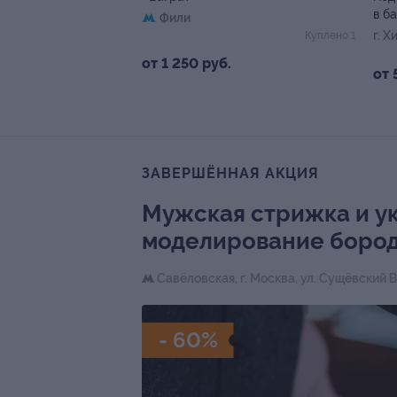
в б
Фили
г. Х
Куплено 1
от 1 250 руб.
от 
ЗАВЕРШЁННАЯ АКЦИЯ
Мужская стрижка и у
моделирование бород
Савёловская,
г. Москва, ул. Сущёвский В
- 60%