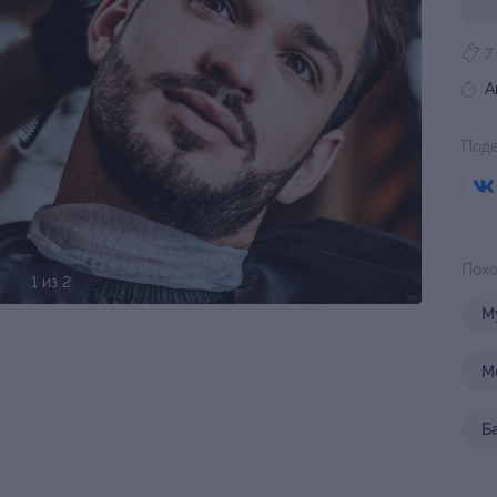
7
А
Поде
Похо
1 из 2
М
М
Б