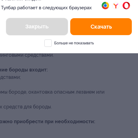
 борода + воск» (1500 руб. вместо 3000 руб.)
Тулбар работает в следующих браузерах
рижку входит:
Закрыть
Скачать
Больше не показывать
инговыми средствами.
ние бороды входит:
дствами;
мы бороде, окантовка опасным лезвием или
 средств для бороды.
можно приобрести при необходимости: