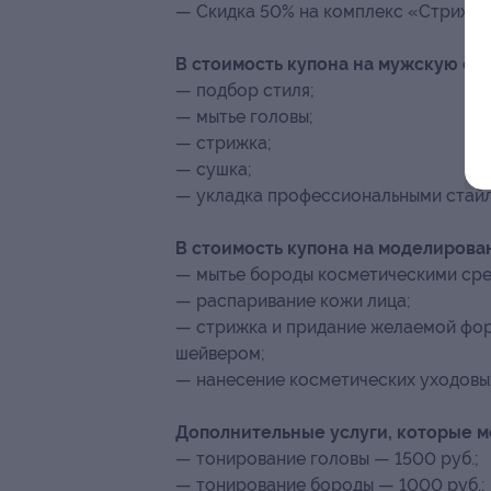
— Скидка 50% на комплекс «Стрижка +
В стоимость купона на мужскую ст
— подбор стиля;
— мытье головы;
— стрижка;
— сушка;
— укладка профессиональными стайл
В стоимость купона на моделирова
— мытье бороды косметическими сре
— распаривание кожи лица;
— стрижка и придание желаемой фор
шейвером;
— нанесение косметических уходовых
Дополнительные услуги, которые 
— тонирование головы — 1500 руб.;
— тонирование бороды — 1000 руб.;