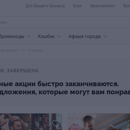
Для Вашего бизнеса
Блог
Франчайзинг
Воп
Промокоды
Кэшбэк
Афиша города
а волосами
Стрижка
И, ЗАВЕРШЕНА.
ные акции быстро заканчиваются.
редложения, которые могут вам понра