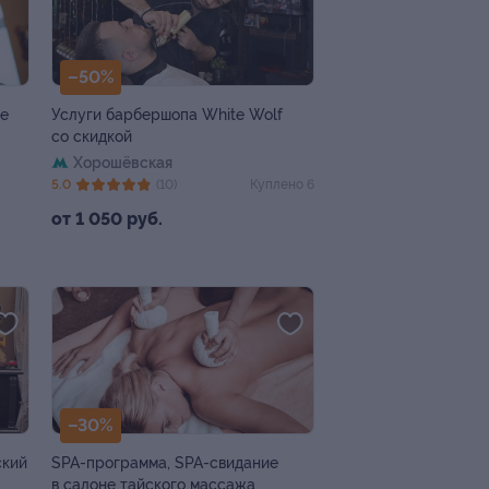
–50%
пе
Услуги барбершопа White Wolf
со скидкой
Хорошёвская
5.0
(10)
Куплено 6
от 1 050 руб.
–30%
ский
SPA-программа, SPA-свидание
в салоне тайского массажа