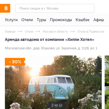
Услуги
Отели
Туры
Промокоды
Кэшбэк
Афиша 
Главная
Отели
Москва и область
Отели в Подмосковье 
Аренда автодома от компании «Хиппи Хотел»
Московская обл., дер. Юшково, ул. Заречная, д. 112б, вл. 1
- 30%
2 из 12