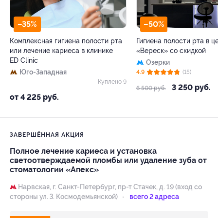
–35%
–50%
Комплексная гигиена полости рта
Гигиена полости рта в ц
или лечение кариеса в клинике
«Вереск» со скидкой
ED Clinic
Озерки
Юго-Западная
4.9
(15)
Куплено 9
3 250 руб.
6 500 руб.
от 4 225 руб.
ЗАВЕРШЁННАЯ АКЦИЯ
Полное лечение кариеса и установка
светоотверждаемой пломбы или удаление зуба от
стоматологии «Апекс»
Нарвская,
г. Санкт-Петербург, пр-т Стачек, д. 19 (вход со
стороны ул. З. Космодемьянской)
всего 2 адреса