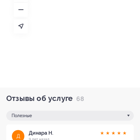
Отзывы об услуге
68
Полезные
Динара Н.
★
★
★
★
★
Д
9 лет назад