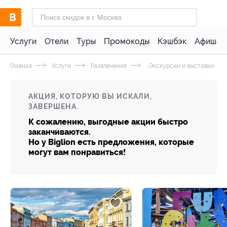
Услуги
Отели
Туры
Промокоды
Кэшбэк
Афиша 
Главная
Услуги
Развлечения
-Экскурсии и выставки
АКЦИЯ, КОТОРУЮ ВЫ ИСКАЛИ,
ЗАВЕРШЕНА.
К сожалению, выгодные акции быстро
заканчиваются.
Но у Biglion есть предложения, которые
могут вам понравиться!