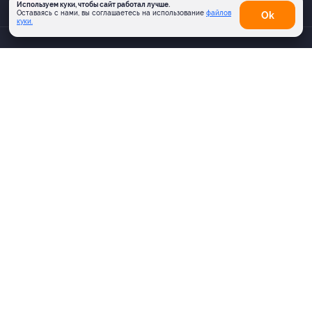
AppGallery
Используем куки, чтобы сайт работал лучше.
Оставаясь с нами, вы соглашаетесь на использование
файлов
Оk
куки.
КОМПАНИЯ
ИНФОРМАЦИЯ
ПАРТНЕРАМ
© 2010-2026 BIGLION
Обработка персональных данных
Пользовательское соглашение
Публичная оферта
Гарантия, поддержка
24 часа и возврат средств