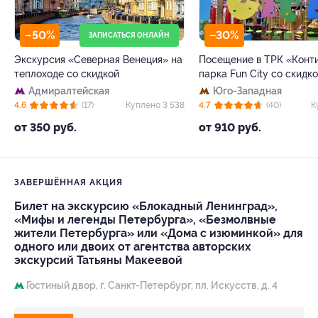
–50%
–30%
ЗАПИСАТЬСЯ ОНЛАЙН
Экскурсия «Северная Венеция» на
Посещение в ТРК «Конт
теплоходе со скидкой
парка Fun City со скидк
Адмиралтейская
Юго-Западная
4.6
(17)
Куплено 3 538
4.7
(40)
К
от 350 руб.
от 910 руб.
ЗАВЕРШЁННАЯ АКЦИЯ
Билет на экскурсию «Блокадный Ленинград»,
«Мифы и легенды Петербурга», «Безмолвные
жители Петербурга» или «Дома с изюминкой» для
одного или двоих от агентства авторских
экскурсий Татьяны Макеевой
Гостиный двор,
г. Санкт-Петербург, пл. Искусств, д. 4