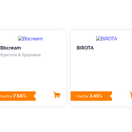
Bbcream
BIROTA
Красота & Здоровье
7.68%
3.45%
Кэшбэк
Кэшбэк