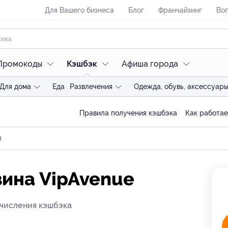
Для Вашего бизнеса
Блог
Франчайзинг
Воп
Промокоды
Кэшбэк
Афиша города
Для дома
Еда
Развлечения
Одежда, обувь, аксессуар
Правила получения кэшбэка
Как работае
зина VipAvenue
числения кэшбэка