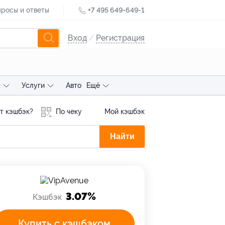
росы и ответы
+7 495 649-649-1
Вход
/
Регистрация
ы
Услуги
Авто
Ещё
т кэшбэк?
По чеку
Мой кэшбэк
Найти
3.07%
Кэшбэк
Купить с кэшбэком