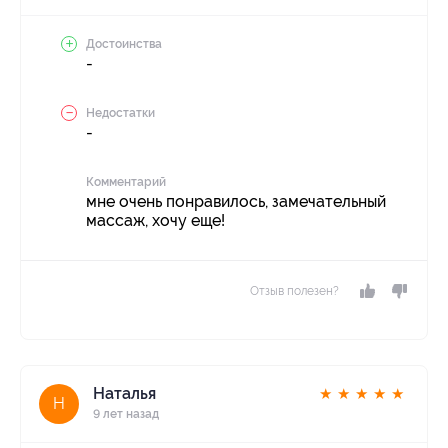
Достоинства
-
Недостатки
-
Комментарий
мне очень понравилось, замечательный
массаж, хочу еще!
Отзыв полезен?
Наталья
★
★
★
★
★
Н
9 лет назад