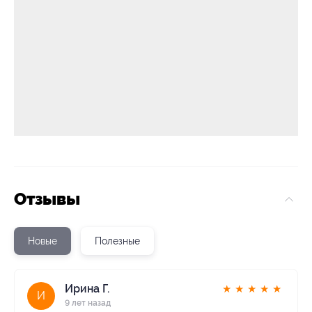
Отзывы
Новые
Полезные
Ирина Г.
★
★
★
★
★
И
9 лет назад