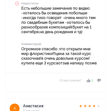
Недостатки
Есть небольшие замечания по видео:
-хотелось бы освещения побольше
-иногда тихо говорят -очень много тем
по свадебным букетам -хотелось бы
разнообразия композиций(букет на 1
сентября,на день рождения и тд)
Комментарий
Огромное спасибо ,что открыли мне
мир флористики!!!цена за такой курс
сказочная!я очень довольна курсом!
купила еще 3 курсаотзыв напишу позже.
Отзыв полезен?
1
Анастасия
★
★
★
★
★
А
7 лет назад