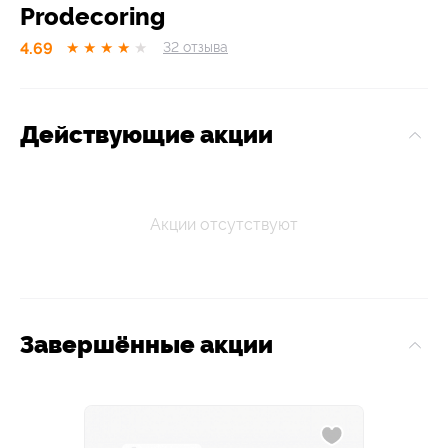
Prodecoring
4.69
★
★
★
★
★
32
отзывa
Действующие акции
Акции отсутствуют
Завершённые акции