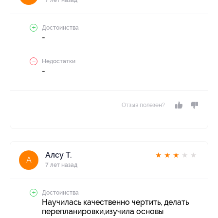
Достоинства
-
Недостатки
-
Отзыв полезен?
Алсу Т.
★
★
★
★
★
А
7 лет назад
Достоинства
Научилась качественно чертить, делать
перепланировки,изучила основы