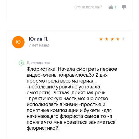
Отзыв полезен?
1
Юлия П.
★
★
★
★
★
Ю
7 лет назад
Достоинства
Флористика. Начала смотреть первое
видео-очень понравилось.За 2 дня
просмотрела весь материал.
-небольшие уроки(не уставала
смотреть) -четкая ,приятная речь
-практическую часть можно легко
использовать в жизни -простые и
понятные композиции и букеты -для
начинающего флориста самое то -я
поняла,что мне нравиться заниматься
флористикой