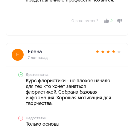
Отзыв полезен?
2
Елена
★
★
★
★
★
Е
7 лет назад
Достоинства
Курс флористики - не плохое начало
для тех кто хочет заняться
флористикой. Собрана базовая
информация. Хорошая мотивация для
творчества.
Недостатки
Только основы