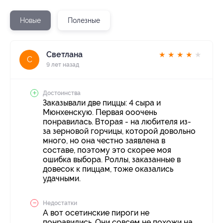
Новые
Полезные
Светлана
★
★
★
★
★
С
9 лет назад
Достоинства
Заказывали две пиццы: 4 сыра и
Мюнхенскую. Первая ооочень
понравилась. Вторая - на любителя из-
за зерновой горчицы, которой довольно
много, но она честно заявлена в
составе, поэтому это скорее моя
ошибка выбора. Роллы, заказанные в
довесок к пиццам, тоже оказались
удачными.
Недостатки
А вот осетинские пироги не
понравились. Они совсем не похожи на