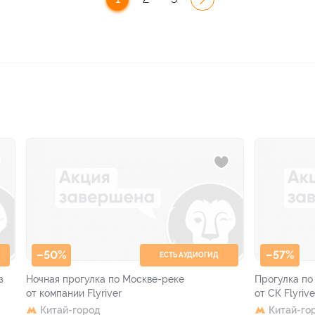
–50%
–57%
ЕСТЬ АУДИОГИД
з
Ночная прогулка по Москве-реке
Прогулка по
от компании Flyriver
от СК Flyrive
Китай-город
Китай-го