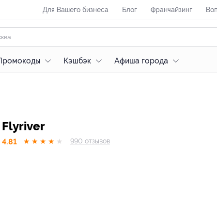
Для Вашего бизнеса
Блог
Франчайзинг
Воп
Промокоды
Кэшбэк
Афиша города
Flyriver
4.81
★
★
★
★
★
990
отзывов