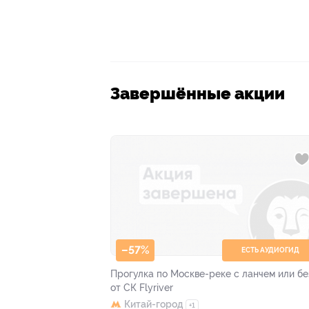
Завершённые акции
–57%
ЕСТЬ АУДИОГИД
Прогулка по Москве-реке с ланчем или бе
от СК Flyriver
Китай-город
+1