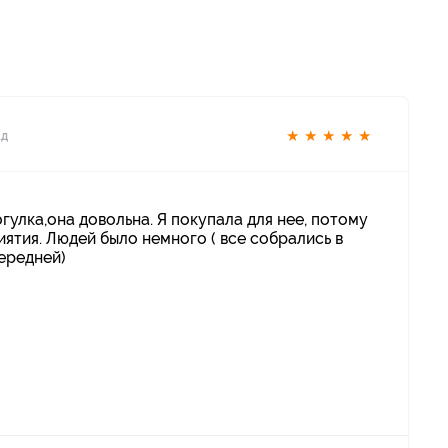
★
★
★
★
★
ад
улка,она довольна. Я покупала для нее, потому
ятия. Людей было немного ( все собрались в
передней)