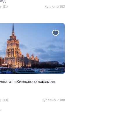
род
(11)
Куплено 192
улка от «Киевского вокзала»
(13)
Куплено 2 188
.