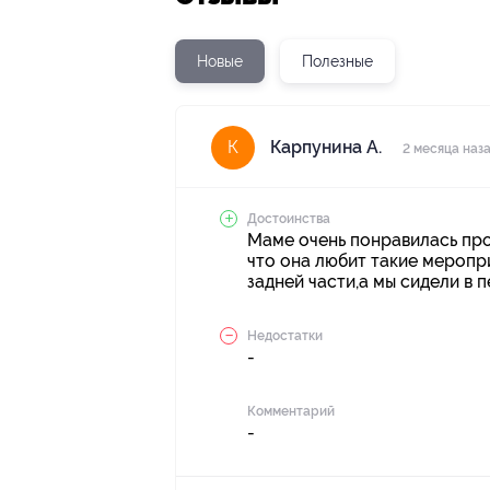
Новые
Полезные
Карпунина А.
К
2 месяца наз
Достоинства
Маме очень понравилась прог
что она любит такие меропри
задней части,а мы сидели в 
Недостатки
-
Комментарий
-