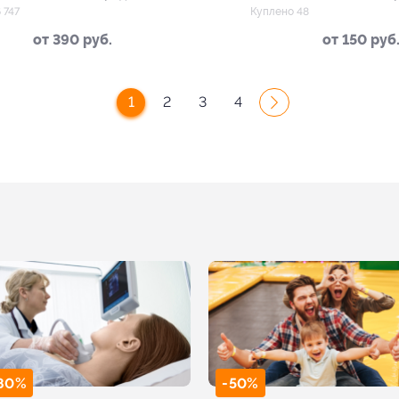
 747
Куплено 48
от 390 руб.
от 150 руб
1
2
3
4
80%
-50%