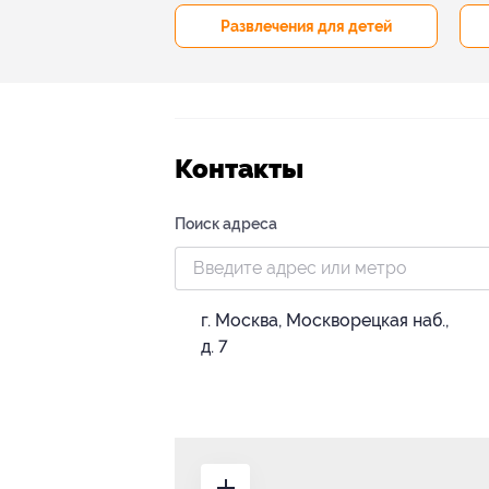
р и педикюр
Развлечения для детей
Контакты
Поиск адреса
г. Москва, Москворецкая наб.,
д. 7