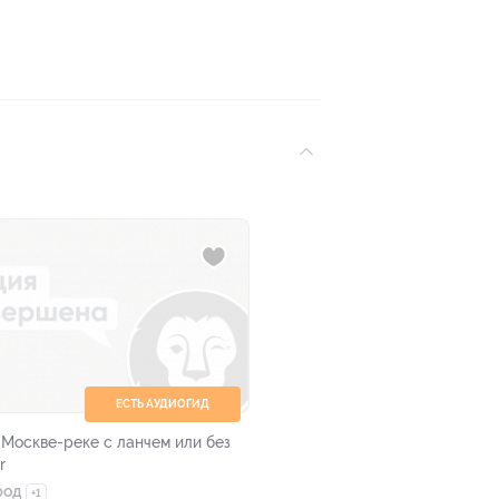
ЕСТЬ АУДИОГИД
 Москве-реке с ланчем или без
r
род
+1