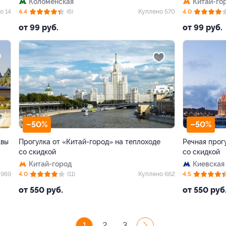
Коломенская
Китай-го
о 14
4.4
(6)
Куплено 570
4.0
от 99 руб.
от 99 руб.
–50%
–50%
квы
Прогулка от «Китай-город» на теплоходе
Речная прог
со скидкой
со скидкой
Китай-город
Киевская
 969
4.0
(11)
Куплено 662
4.5
от 550 руб.
от 550 руб
1
2
3