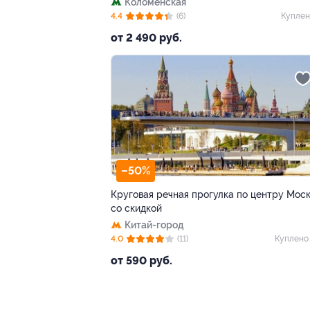
Коломенская
4.4
(6)
Куплен
от 2 490 руб.
–50%
Круговая речная прогулка по центру Мос
со скидкой
Китай-город
4.0
(11)
Куплено
от 590 руб.