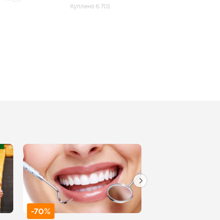
Куплено 6 701
.
-70%
-50%