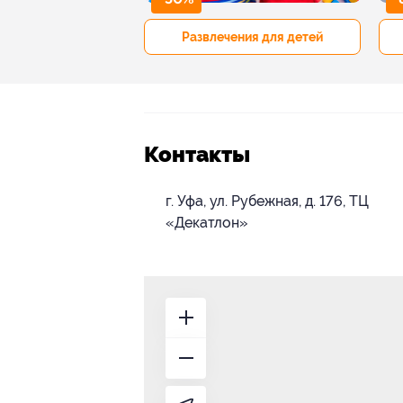
р и педикюр
Развлечения для детей
Контакты
г. Уфа, ул. Рубежная, д. 176, ТЦ
«Декатлон»