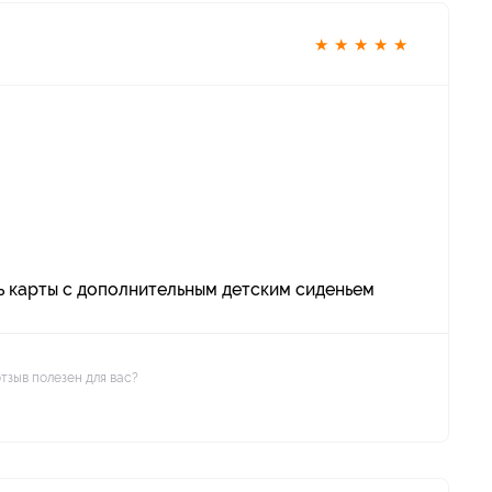
★
★
★
★
★
ть карты с дополнительным детским сиденьем
отзыв полезен для вас?