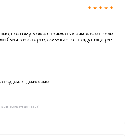
★
★
★
★
★
чно, поэтому можно приехать к ним даже после
н были в восторге, сказали что, придут еще раз.
затрудняло движение.
отзыв полезен для вас?