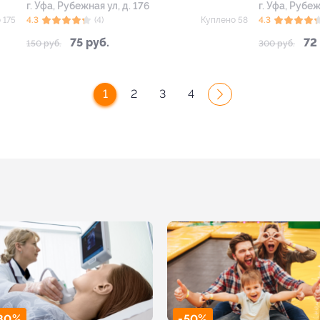
г. Уфа, Рубежная ул, д. 176
г. Уфа, Рубеж
 175
4.3
(4)
Куплено 58
4.3
75 руб.
72
150 руб.
300 руб.
1
2
3
4
80%
-50%