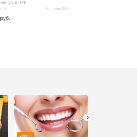
ная ул, д. 176
(4)
Куплено 985
 руб.
-70%
-50%