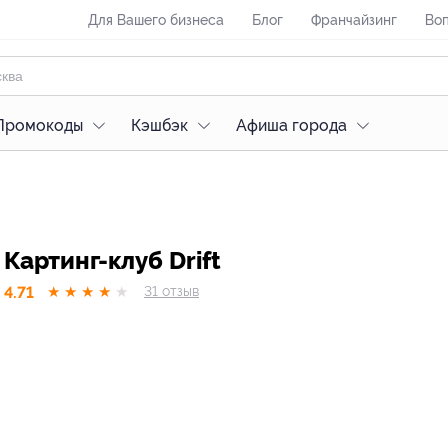
Для Вашего бизнеса
Блог
Франчайзинг
Воп
Промокоды
Кэшбэк
Афиша города
Картинг-клуб Drift
4.71
★
★
★
★
★
31
отзыв