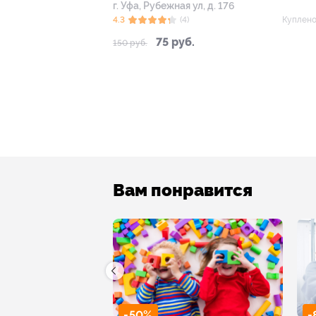
г. Уфа, Рубежная ул, д. 176
4.3
(4)
Куплено
75 руб.
150 руб.
Вам понравится
-50%
-