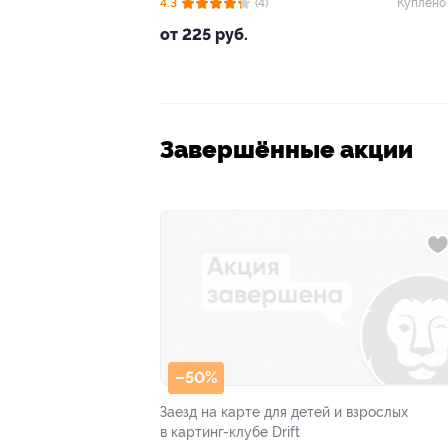
4.3
(4)
Куплено
от 225 руб.
Завершённые акции
–50%
Заезд на карте для детей и взрослых
в картинг-клубе Drift