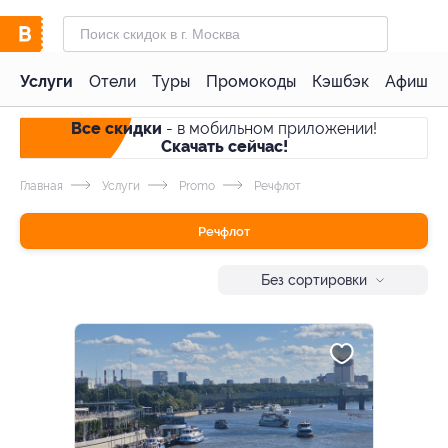
Услуги
Отели
Туры
Промокоды
Кэшбэк
Афиша 
Все скидки
- в мобильном приложении!
Скачать сейчас!
Главная
Услуги
Promo
Речфлот
Речфлот
Без сортировки