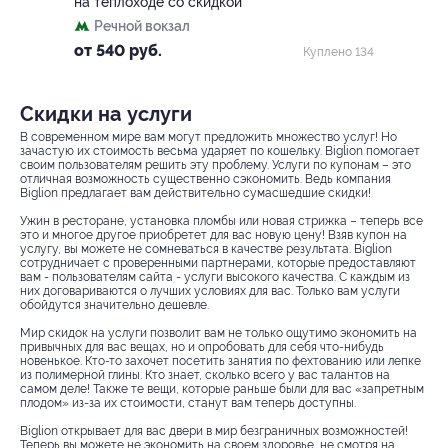
на теплоходе со скидкой
Речной вокзал
от 540 руб.
Куплено 134
Скидки на услуги
В современном мире вам могут предложить множество услуг! Но
зачастую их стоимость весьма ударяет по кошельку. Biglion помогает
своим пользователям решить эту проблему. Услуги по купонам – это
отличная возможность существенно сэкономить. Ведь компания
Biglion предлагает вам действительно сумасшедшие скидки!
Ужин в ресторане, установка пломбы или новая стрижка – теперь все
это и многое другое приобретет для вас новую цену! Взяв купон на
услугу, вы можете не сомневаться в качестве результата. Biglion
сотрудничает с проверенными партнерами, которые предоставляют
вам - пользователям сайта - услуги высокого качества. С каждым из
них договариваются о лучших условиях для вас. Только вам услуги
обойдутся значительно дешевле.
Мир скидок на услуги позволит вам не только ощутимо экономить на
привычных для вас вещах, но и опробовать для себя что-нибудь
новенькое. Кто-то захочет посетить занятия по фехтованию или лепке
из полимерной глины. Кто знает, сколько всего у вас талантов на
самом деле! Также те вещи, которые раньше были для вас «запретным
плодом» из-за их стоимости, станут вам теперь доступны.
Biglion открывает для вас двери в мир безграничных возможностей!
Теперь вы можете не экономить на своем здоровье, не смотря на