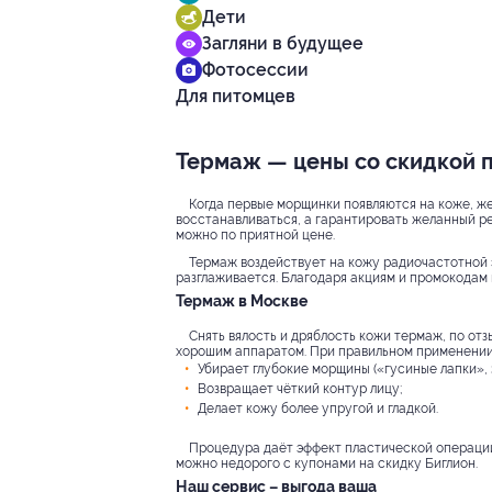
Дети
Загляни в будущее
Фотосессии
Для питомцев
Термаж — цены со скидкой по
Когда первые морщинки появляются на коже, ж
восстанавливаться, а гарантировать желанный р
можно по приятной цене.
Термаж воздействует на кожу радиочастотной э
разглаживается. Благодаря акциям и промокодам 
Термаж в Москве
Снять вялость и дряблость кожи термаж, по отз
хорошим аппаратом. При правильном применении
Убирает глубокие морщины («гусиные лапки», з
Возвращает чёткий контур лицу;
Делает кожу более упругой и гладкой.
Процедура даёт эффект пластической операции,
можно недорого с купонами на скидку Биглион.
Наш сервис – выгода ваша