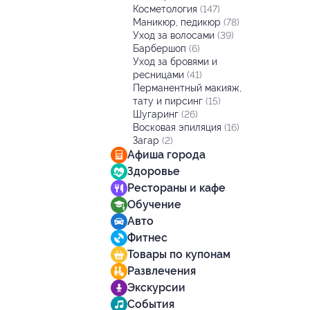
Косметология
(147)
Маникюр, педикюр
(78)
Уход за волосами
(39)
Барбершоп
(6)
Уход за бровями и
ресницами
(41)
Перманентный макияж,
тату и пирсинг
(15)
Шугаринг
(26)
Восковая эпиляция
(16)
Загар
(2)
Афиша города
Здоровье
Рестораны и кафе
Обучение
Авто
Фитнес
Товары по купонам
Развлечения
Экскурсии
События