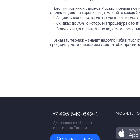
Десятки клиник и салонов Москвы предлагают к
отзывы и цены на термаж лица. На сайте каждый 
Акциях салонов, которые предлагают термаж;
Скидках до 70%, с которыми процедура стоит 
Бонусах и дополнительных подарках компаний
Заказать термаж – значит надолго избавиться
процедуру можно маме или жене, чтобы проявить 
+7 495 649-649-1
МОБИЛЬНО
Для звонка из Москвы
и регионов России
загрузи
App 
Связаться с нами