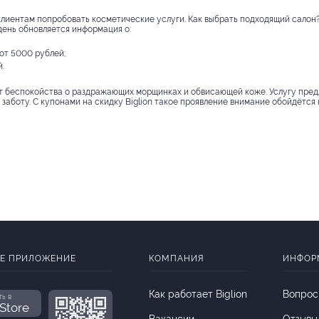
лиентам попробовать косметические услуги. Как выбрать подходящий салон?
день обновляется информация о:
от 5000 рублей;
.
 от беспокойства о раздражающих морщинках и обвисающей коже. Услугу пред
заботу. С купонами на скидку Biglion такое проявление внимание обойдётся 
Е ПРИЛОЖЕНИЕ
КОМПАНИЯ
ИНФОР
Как работает Biglion
Вопрос
ть в
Store