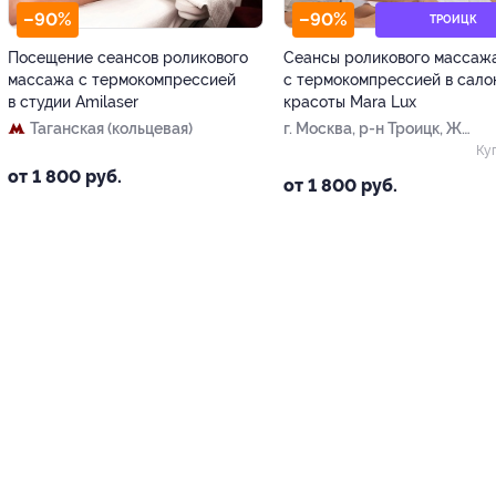
–90%
–90%
ТРОИЦК
Посещение сеансов роликового
Сеансы роликового массаж
массажа с термокомпрессией
с термокомпрессией в сало
в студии Amilaser
красоты Mara Lux
Таганская (кольцевая)
г. Москва, р-н Троицк, ЖК
«Новые Ватутинки», 1-я
Ку
Нововатутинская ул., д. 5
от 1 800 руб.
от 1 800 руб.