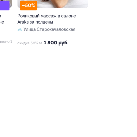
–50%
а
Роликовый массаж в салоне
не
Araks за полцены
Улица Старокачаловская
плено 1
1 800 руб.
скидка 50% за