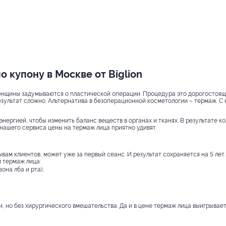
 купону в Москве от Biglion
енщины задумываются о пластической операции. Процедура это дорогостояща
езультат сложно. Альтернатива в безоперационной косметологии – термаж. С
нергией, чтобы изменить баланс веществ в органах и тканях. В результате к
нашего сервиса цены на термаж лица приятно удивят.
ывам клиентов, может уже за первый сеанс. И результат сохраняется на 5 лет
 термаж лица:
она лба и рта);
 но без хирургического вмешательства. Да и в цене термаж лица выигрывает