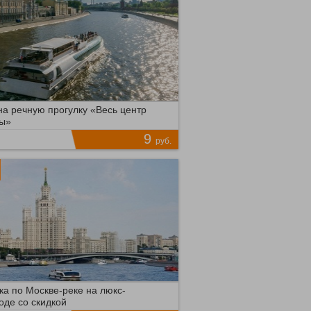
на речную прогулку «Весь центр
цы»
9
руб.
тай-город
емя продаж ограничено!
37
ДРОБНЕЕ
69
ка по Москве-реке на люкс-
оде со скидкой