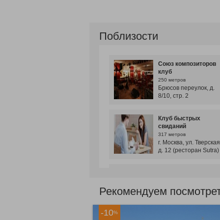
Поблизости
Союз композиторов
клуб
250 метров
Брюсов переулок, д.
8/10, стр. 2
Клуб быстрых
свиданий
317 метров
г. Москва, ул. Тверская
д. 12 (ресторан Sutra)
Speed dating
317 метров
Рекомендуем посмотр
г. Москва, ул. Тверская
д. 12, ресторан
«Грандe» (вход с
-10
Козицкого переулка)
%