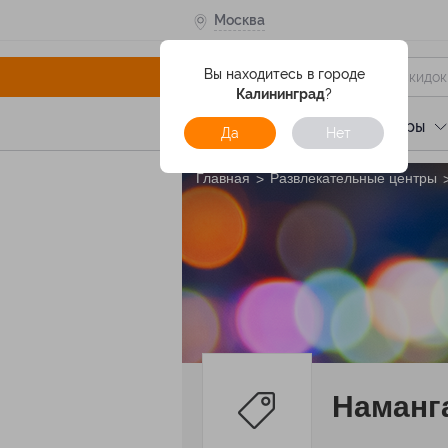
Москва
Вы находитесь в городе
Калининград
?
Услуги
Отели
Туры
Да
Нет
Главная
Развлекательные центры
>
Наманг