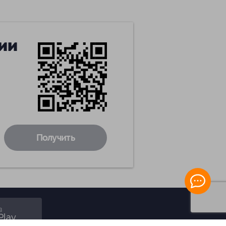
ии
Получить
в
Play