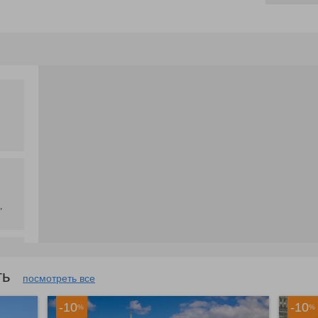
,
еть
,
посмотреть все
-10
-10
%
%