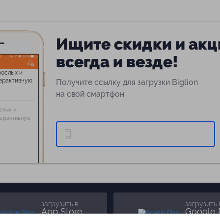
Ищите скидки и акц
всегда и везде!
Получите ссылку для загрузки Biglion
на свой смартфон
слых и
терактивную
загрузить в
загрузить 
App Store
Google 