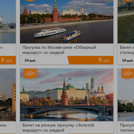
я
я»
Прогулка по Москве-реке «Обзорный
Билет 
маршрут» со скидкой
столи
ий
9
9
10
10
руб.
руб.
руб.
руб.
-10
-10
%
%
Китай-город
Ки
55
Время продаж ограничено!
74
Вр
к,
ПОДРОБНЕЕ
ПО
73
83
 д.
уиз»
Билет на речную прогулку «Золотой
Прогул
маршрут» со скидкой
теплох