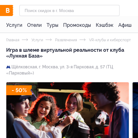
Услуги
Отели
Туры
Промокоды
Кэшбэк
Афиша 
Главная
Услуги
Развлечения
VR-клубы и киберспорт
Игра в шлеме виртуальной реальности от клуба
«Лунная База»
Щёлковская,
г. Москва, ул. 3-я Парковая, д. 57 (ТЦ
«Парковый»)
- 50%