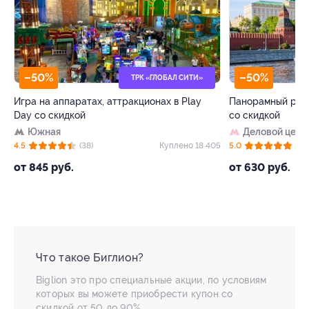
–50%
ТРК «ГЛОБАЛ СИТИ»
ЗАПИСАТЬСЯ ОНЛАЙН
ттракционах в Play
Панорамный ресторан на борту теплохо
со скидкой
Деловой центр
Куплено 18 405
5.0
(8)
Куплено 2 
от 630 руб.
Что такое Биглион?
Biglion это про специальные акции, по условиям
которых вы можете приобрести купон со
скидкой от 50 до 90%