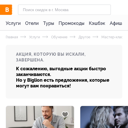
Услуги
Отели
Туры
Промокоды
Кэшбэк
Афиша 
Главная
Услуги
Обучение
Другое
Мастер-классы
АКЦИЯ, КОТОРУЮ ВЫ ИСКАЛИ,
ЗАВЕРШЕНА.
К сожалению, выгодные акции быстро
заканчиваются.
Но у Biglion есть предложения, которые
могут вам понравиться!