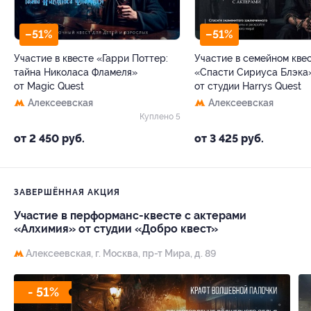
–51%
–51%
Участие в квесте «Гарри Поттер:
Участие в семейном кве
тайна Николаса Фламеля»
«Спасти Сириуса Блэка
от Magic Quest
от студии Harrys Quest
Алексеевская
Алексеевская
Куплено 5
от 2 450 руб.
от 3 425 руб.
ЗАВЕРШЁННАЯ АКЦИЯ
Участие в перформанс-квесте с актерами
«Алхимия» от студии «Добро квест»
Алексеевская,
г. Москва, пр-т Мира, д. 89
- 51%