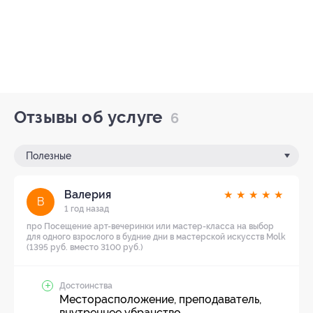
Отзывы об услуге
6
Полезные
Валерия
★
★
★
★
★
В
1 год назад
про Посещение арт-вечеринки или мастер-класса на выбор
для одного взрослого в будние дни в мастерской искусств Molk
(1395 руб. вместо 3100 руб.)
Достоинства
Месторасположение, преподаватель,
внутреннее убранство