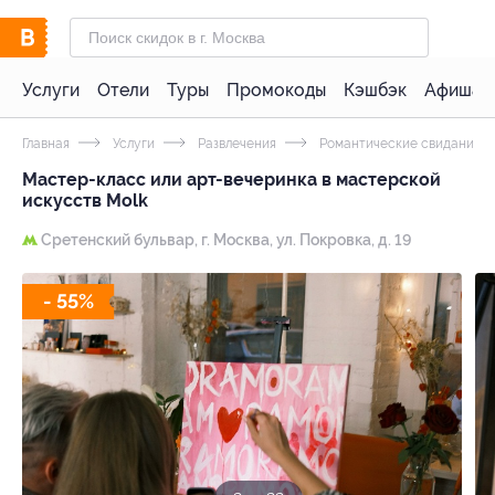
Услуги
Отели
Туры
Промокоды
Кэшбэк
Афиша 
Главная
Услуги
Развлечения
Романтические свидания
Мастер-класс или арт-вечеринка в мастерской
искусств Molk
Сретенский бульвар,
г. Москва, ул. Покровка, д. 19
- 55%