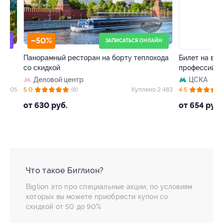
–50%
–40%
ЗАПИСАТЬСЯ ОНЛАЙН
Панорамный ресторан на борту теплохода
Билет на весь де
со скидкой
профессий «Кид
Деловой центр
ЦСКА
05
5.0
(8)
Куплено 2 483
4.5
(63)
от 630 руб.
от 654 руб.
Что такое Биглион?
Biglion это про специальные акции, по условиям
которых вы можете приобрести купон со
скидкой от 50 до 90%