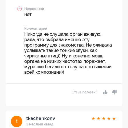
Недостатки
нет
Комментарий
Никогда не слушала орган вживую,
рада, что выбрала именно эту
программу для знакомства. Не ожидала
услышать такие тонкие звуки, как
чириканье птиц)) Ну и конечно мощь
органа на низких частотах поражает,
мурашки бегали по телу на протяжении
всей композиции))
Отзыв полезен?
tkachenkonv
★
★
★
★
★
t
5 месяцев назад