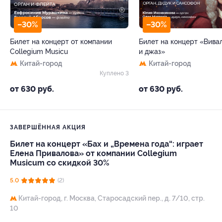
–30%
–30%
Билет на концерт от компании
Билет на концерт «Вива
Collegium Musicu
и джаз»
Китай-город
Китай-город
Куплено 3
от 630 руб.
от 630 руб.
ЗАВЕРШЁННАЯ АКЦИЯ
Билет на концерт «Бах и „Времена года“: играет
Елена Привалова» от компании Collegium
Musicum со скидкой 30%
5.0
(2)
Китай-город,
г. Москва, Старосадский пер., д. 7/10, стр.
10