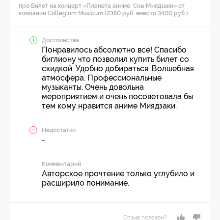
про Билет на концерт «Планета аниме. Сны Миядзаки» от
компании Collegium Musicum (2380 руб. вместо 3400 руб.)
Достоинства
Понравилось абсолютно все! Спасибо
биглиону что позволил купить билет со
скидкой. Удобно добираться. Волшебная
атмосфера. Профессиональные
музыканты. Очень довольна
мероприятием и очень посоветовала бы
тем кому нравится аниме Миядзаки.
Недостатки
-
Комментарий
Авторское прочтение только углубило и
расширило понимание.
Отзыв полезен?