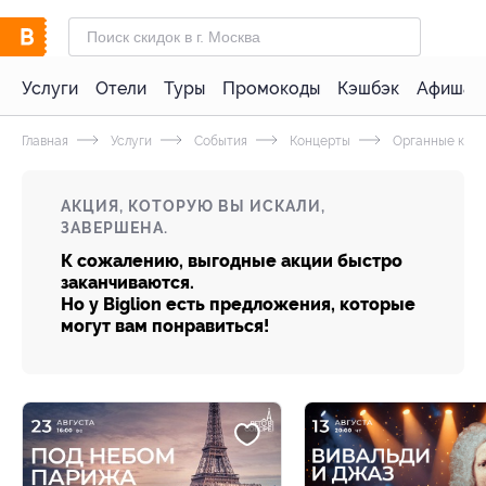
Услуги
Отели
Туры
Промокоды
Кэшбэк
Афиша 
Главная
Услуги
События
Концерты
Органные кон
АКЦИЯ, КОТОРУЮ ВЫ ИСКАЛИ,
ЗАВЕРШЕНА.
К сожалению, выгодные акции быстро
заканчиваются.
Но у Biglion есть предложения, которые
могут вам понравиться!