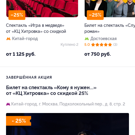
–25%
–25%
Спектакль «Игра в медведя»
Билет на спектакль «С
от «КЦ Хитровка» со скидкой
роман»
Китай-город
Достоевская
Куплено 2
5.0
(3)
от 1 125 руб.
от 750 руб.
ЗАВЕРШЁННАЯ АКЦИЯ
Билет на спектакль «Кому я нужен...»
от «КЦ Хитровка» со скидкой 25%
Китай-город,
г. Москва, Подколокольный пер., д. 8, стр. 2
- 25%