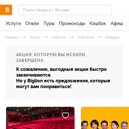
Услуги
Отели
Туры
Промокоды
Кэшбэк
Афиша 
Главная
Услуги
События
Спектакли
Комедия
АКЦИЯ, КОТОРУЮ ВЫ ИСКАЛИ,
ЗАВЕРШЕНА.
К сожалению, выгодные акции быстро
заканчиваются.
Но у Biglion есть предложения, которые
могут вам понравиться!