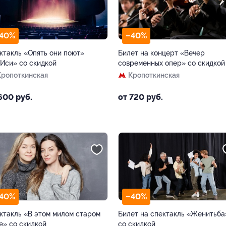
40%
–40%
ктакль «Опять они поют»
Билет на концерт «Вечер
«Иси» со скидкой
современных опер» со скидкой
Кропоткинская
Кропоткинская
600 руб.
от 720 руб.
40%
–40%
ктакль «В этом милом старом
Билет на спектакль «Женитьба
е» со скидкой
со скидкой