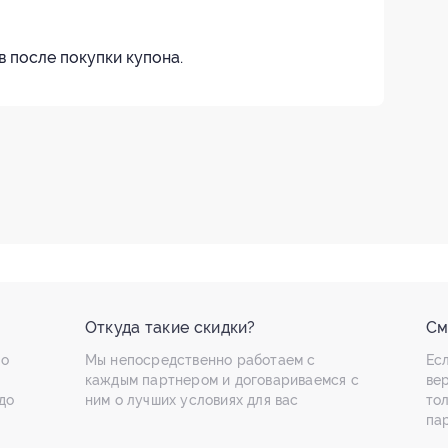
в после покупки купона.
Откуда такие скидки?
См
по
Мы непосредственно работаем с
Есл
каждым партнером и договариваемся с
ве
до
ним о лучших условиях для вас
то
па