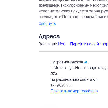
зрелищные, экскурсионные мероприя
исполнительских искусств регулирует
о культуре и Постановлением Правите
Свернуть
Адресa
Все акции
Иси
Перейти на сайт па
Багратионовская
г. Москва, ул. Новозаводская, д.
27а
по расписанию спектакля
+7 (909) 963-94-78
Показать номер телефона