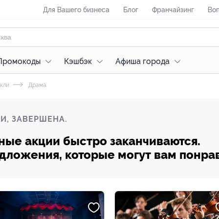
Для Вашего бизнеса
Блог
Франчайзинг
Воп
Промокоды
Кэшбэк
Афиша города
кли
Драма
И, ЗАВЕРШЕНА.
ные акции быстро заканчиваются.
редложения, которые могут вам понра