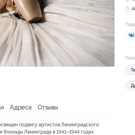
А
Поде
Похо
Т
Д
ии
Адреса
Отзывы
освящен подвигу артистов Ленинградского
я блокады Ленинграда в 1941–1944 годах.