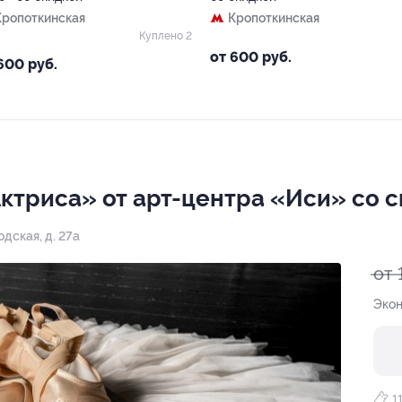
Кропоткинская
Кропоткинская
Куплено 2
от 600 руб.
600 руб.
Актриса» от арт-центра «Иси» со 
одская, д. 27а
от 
Экон
1