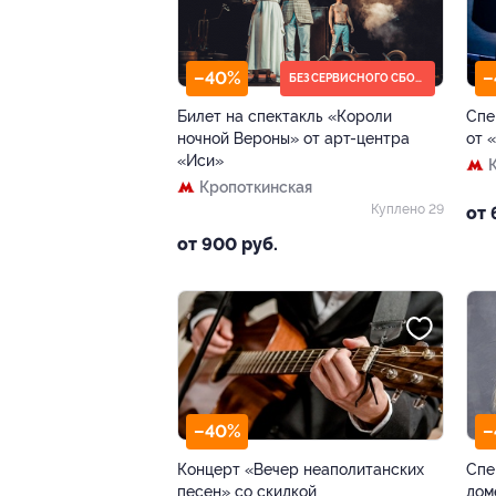
–40%
–
БЕЗ СЕРВИСНОГО СБОРА
Билет на спектакль «Короли
Спе
ночной Вероны» от арт-центра
от 
«Иси»
Кропоткинская
Куплено 29
от 
от 900 руб.
–40%
–
Концерт «Вечер неаполитанских
Спе
песен» со скидкой
дом