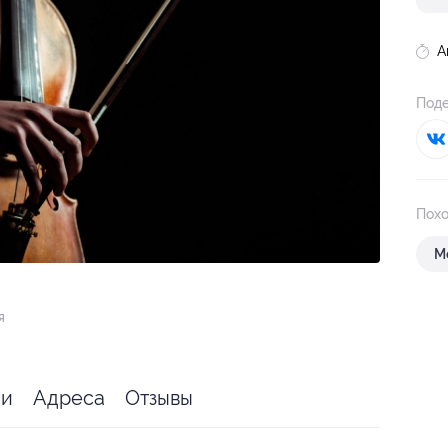
А
Поде
Похо
М
я
ии
Адреса
Отзывы