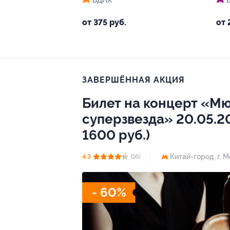
ВДНХ
от 375 руб.
от 
ЗАВЕРШЁННАЯ АКЦИЯ
Билет на концерт «Мю
суперзвезда» 20.05.20
1600 руб.)
Китай-город,
г. 
4.3
(16)
- 60%