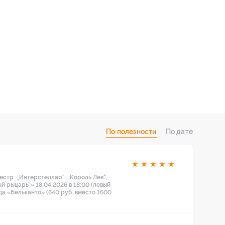
По полезности
По дате
★
★
★
★
★
стр: „Интерстеллар“, „Король Лев“,
й рыцарь“» 18.04.2026 в 18:00 (левый
нда «Бельканто» (640 руб. вместо 1600