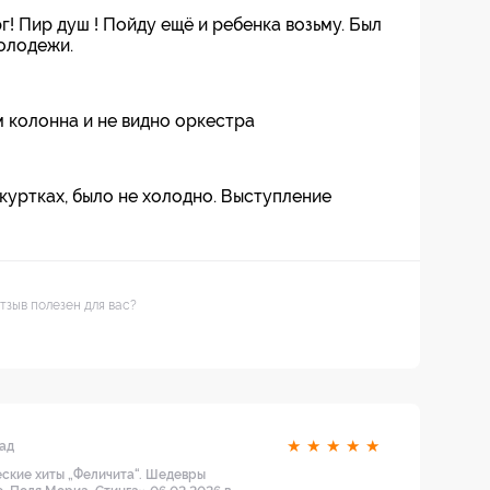
! Пир душ ! Пойду ещё и ребенка возьму. Был
молодежи.
м колонна и не видно оркестра
 куртках, было не холодно. Выступление
тзыв полезен для вас?
★
★
★
★
★
зад
ские хиты „Феличита“. Шедевры