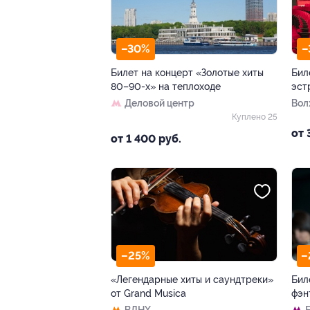
–30%
–
Билет на концерт «Золотые хиты
Бил
80–90-х» на теплоходе
эст
Деловой центр
Волх
Куплено 25
от 
от 1 400 руб.
–25%
–
«Легендарные хиты и саундтреки»
Бил
от Grand Musica
фэн