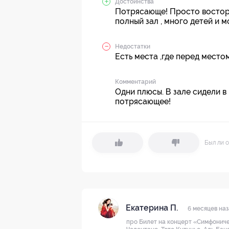
Достоинства
Потрясающе! Просто восторг
полный зал , много детей и 
Недостатки
Есть места ,где перед место
Комментарий
Одни плюсы. В зале сидели в
потрясающее!
Был ли о
Екатерина П.
6 месяцев на
про Билет на концерт «Симфониче