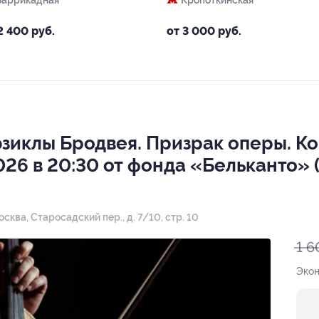
Баррикадная
Кропоткинская
2 400 руб.
от 3 000 руб.
зиклы Бродвея. Призрак оперы. Ко
26 в 20:30 от фонда «Бельканто» 
Москва, Старосадский пер., д. 7/10, стр. 10
1 6
Эко