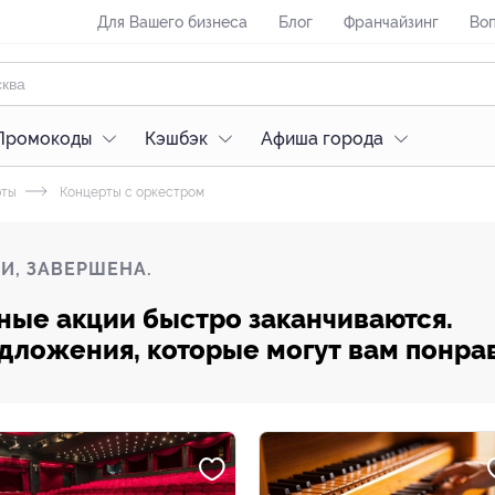
Для Вашего бизнеса
Блог
Франчайзинг
Воп
Промокоды
Кэшбэк
Афиша города
рты
Концерты с оркестром
И, ЗАВЕРШЕНА.
ные акции быстро заканчиваются.
редложения, которые могут вам понра