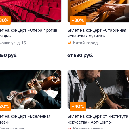
30%
–30%
ет на концерт «Опера против
Билет на концерт «Старинная
рады»
испанская музыка»
онка ул, д. 15
Китай-город
350 руб.
от 630 руб.
20%
–40%
ет на концерт «Вселенная
Билет на концерт от института
тези»
искусства «Арт-центр»