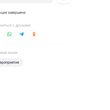
кция завершена
литься с друзьями
жие акции
ероприятия