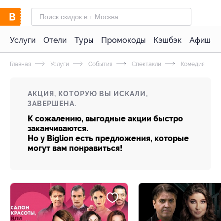
Услуги
Отели
Туры
Промокоды
Кэшбэк
Афиша 
Главная
Услуги
События
Спектакли
Комедия
АКЦИЯ, КОТОРУЮ ВЫ ИСКАЛИ,
ЗАВЕРШЕНА.
К сожалению, выгодные акции быстро
заканчиваются.
Но у Biglion есть предложения, которые
могут вам понравиться!