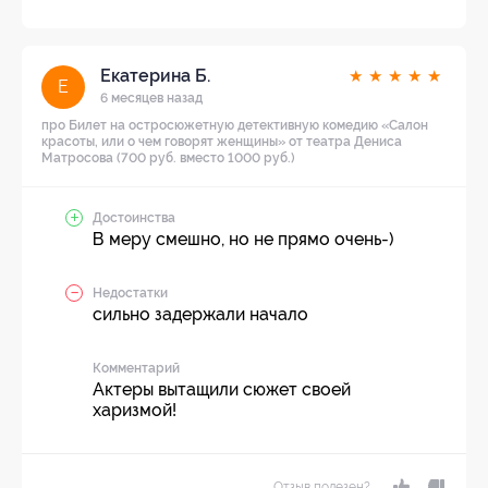
Екатерина Б.
★
★
★
★
★
Е
6 месяцев назад
про Билет на остросюжетную детективную комедию «Салон
красоты, или о чем говорят женщины» от театра Дениса
Матросова (700 руб. вместо 1000 руб.)
Достоинства
В меру смешно, но не прямо очень-)
Недостатки
сильно задержали начало
Комментарий
Актеры вытащили сюжет своей
харизмой!
Отзыв полезен?