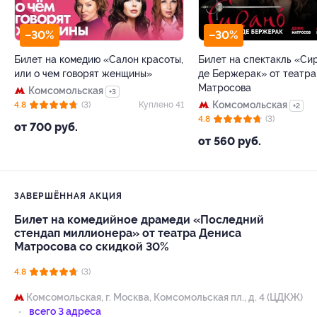
–30%
–30%
Билет на комедию «Салон красоты,
Билет на спектакль «Си
или о чем говорят женщины»
де Бержерак» от театра
Матросова
Комсомольская
+3
Комсомольская
4.8
(3)
Куплено 41
+2
4.8
(3)
от 700 руб.
от 560 руб.
ЗАВЕРШЁННАЯ АКЦИЯ
Билет на комедийное драмеди «Последний
стендап миллионера» от театра Дениса
Матросова со скидкой 30%
4.8
(3)
Комсомольская,
г. Москва, Комсомольская пл., д. 4 (ЦДКЖ)
всего 3 адреса