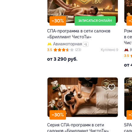
–30%
–
ЗАПИСАТЬСЯ ОНЛАЙН
СПА-программа в сети салонов
Ром
«Бриллиант ЧистоТы»
в с
Чис
Авиамоторная
+1
3.5
(23)
Куплено 9
3.5
от 3 290 руб.
от 
–30%
–
Серия СПА-программ в сети
SPA
салонов «Бриллиант ЧистоТы»
сал