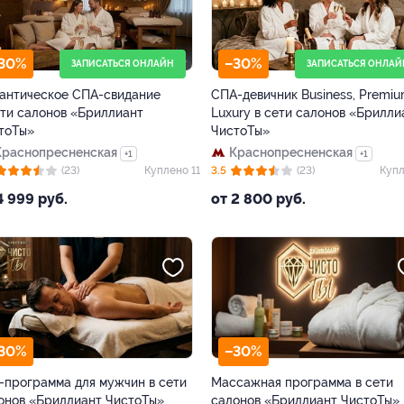
30%
–30%
ЗАПИСАТЬСЯ ОНЛАЙН
ЗАПИСАТЬСЯ ОНЛАЙ
антическое СПА-свидание
СПА-девичник Business, Premiu
ети салонов «Бриллиант
Luxury в сети салонов «Брилли
тоТы»
ЧистоТы»
Краснопресненская
Краснопресненская
+1
+1
(23)
Куплено 11
3.5
(23)
Купл
4 999 руб.
от 2 800 руб.
30%
–30%
-программа для мужчин в сети
Массажная программа в сети
онов «Бриллиант ЧистоТы»
салонов «Бриллиант ЧистоТы»