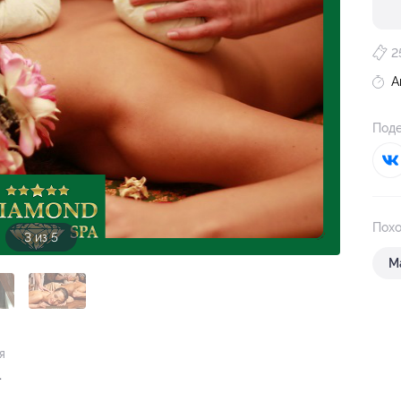
2
А
Поде
Похо
3 из 5
М
я
.