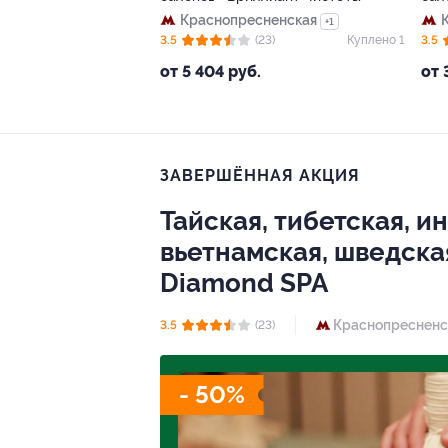
Краснопресненская
+1
3.5
(23)
Куплено 1
3.5
от 5 404 руб.
от 
ЗАВЕРШЁННАЯ АКЦИЯ
Тайская, тибетская, и
вьетнамская, шведска
Diamond SPA
Краснопресненс
3.5
(23)
- 50%