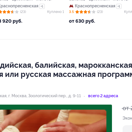
Краснопресненская
Краснопресненская
+1
+1
(23)
Куплено 1
3.5
(23)
Купл
3 920 руб.
от 630 руб.
ндийская, балийская, марокканска
я или русская массажная программ
кая,
г. Москва, Зоологический пер., д. 9-11
всего 2 адреса
от 
Экон