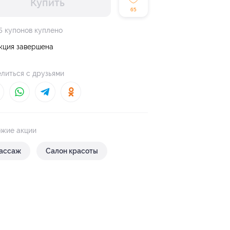
Купить
65
5 купонов куплено
кция завершена
литься с друзьями
жие акции
ассаж
Салон красоты