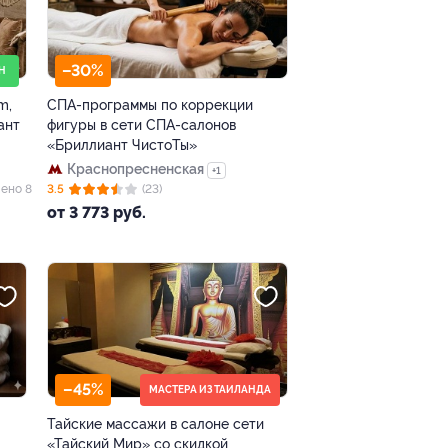
–30%
Н
m,
СПА-программы по коррекции
ант
фигуры в сети СПА-салонов
«Бриллиант ЧистоТы»
Краснопресненская
+1
ено 8
3.5
(23)
от 3 773 руб.
–45%
МАСТЕРА ИЗ ТАИЛАНДА
Тайские массажи в салоне сети
«Тайский Мир» со скидкой