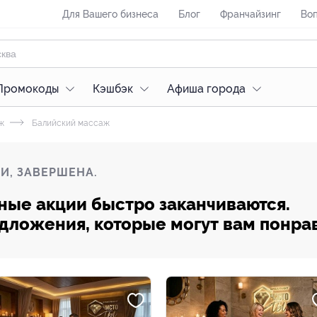
Для Вашего бизнеса
Блог
Франчайзинг
Воп
Промокоды
Кэшбэк
Афиша города
ж
Балийский массаж
И, ЗАВЕРШЕНА.
ные акции быстро заканчиваются.
редложения, которые могут вам понра